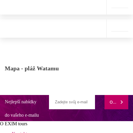
Mapa -
pláž Watamu
Nejlepší nabídky
ODEBÍRAT
do vašeho e-mailu
O EXIM tours