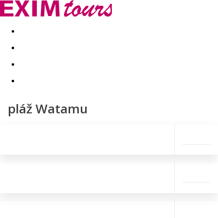
Akční nabídky
Last minute
First minute - Exotika a zim
pláž Watamu