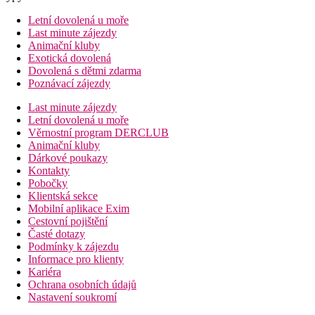
Letní dovolená u moře
Last minute zájezdy
Animační kluby
Exotická dovolená
Dovolená s dětmi zdarma
Poznávací zájezdy
Last minute zájezdy
Letní dovolená u moře
Věrnostní program DERCLUB
Animační kluby
Dárkové poukazy
Kontakty
Pobočky
Klientská sekce
Mobilní aplikace Exim
Cestovní pojištění
Časté dotazy
Podmínky k zájezdu
Informace pro klienty
Kariéra
Ochrana osobních údajů
Nastavení soukromí