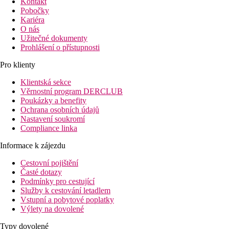
Kontakt
Pobočky
Kariéra
O nás
Užitečné dokumenty
Prohlášení o přístupnosti
Pro klienty
Klientská sekce
Věrnostní program DERCLUB
Poukázky a benefity
Ochrana osobních údajů
Nastavení soukromí
Compliance linka
Informace k zájezdu
Cestovní pojištění
Časté dotazy
Podmínky pro cestující
Služby k cestování letadlem
Vstupní a pobytové poplatky
Výlety na dovolené
Typy dovolené