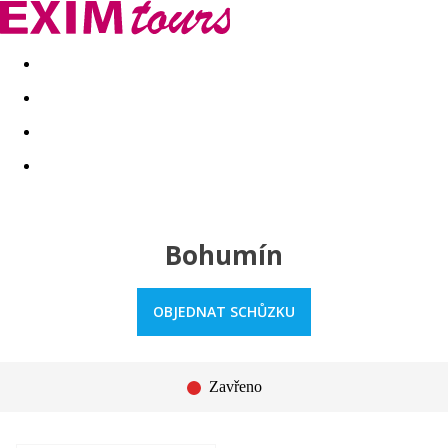
Akční nabídky
Last minute
First minute - Exotika a zim
Bohumín
OBJEDNAT SCHŮZKU
Zavřeno