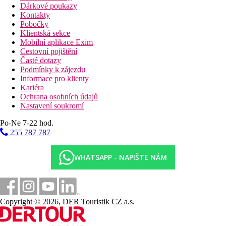
Dárkové poukazy
Kontakty
Pobočky
Klientská sekce
Mobilní aplikace Exim
Cestovní pojištění
Časté dotazy
Podmínky k zájezdu
Informace pro klienty
Kariéra
Ochrana osobních údajů
Nastavení soukromí
Po-Ne 7-22 hod.
255 787 787
WHATSAPP - NAPIŠTE NÁM
Copyright © 2026, DER Touristik CZ a.s.