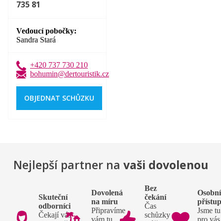
735 81
Vedoucí pobočky
Sandra Stará
+420 737 730 210
bohumin@dertouristik.cz
OBJEDNAT SCHŮZKU
Nejlepší partner na
vaši dovolenou
Bez
Dovolená
Osobn
Skuteční
čekání
na míru
přístu
odborníci
Čas
Připravíme
Jsme tu
Čekají vás
schůzky si
vám tu
pro vás