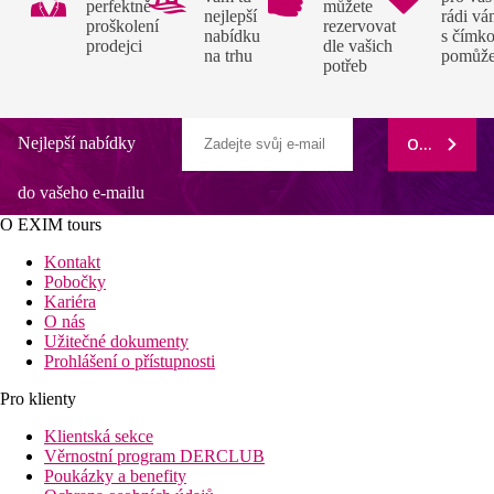
perfektně
můžete
nejlepší
rádi v
proškolení
rezervovat
nabídku
s čímko
prodejci
dle vašich
na trhu
pomůž
potřeb
Nejlepší nabídky
ODEBÍRAT
do vašeho e-mailu
O EXIM tours
Kontakt
Pobočky
Kariéra
O nás
Užitečné dokumenty
Prohlášení o přístupnosti
Pro klienty
Klientská sekce
Věrnostní program DERCLUB
Poukázky a benefity