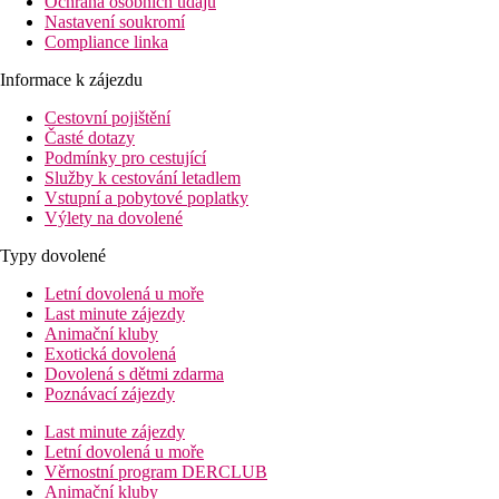
Ochrana osobních údajů
Nastavení soukromí
Compliance linka
Informace k zájezdu
Cestovní pojištění
Časté dotazy
Podmínky pro cestující
Služby k cestování letadlem
Vstupní a pobytové poplatky
Výlety na dovolené
Typy dovolené
Letní dovolená u moře
Last minute zájezdy
Animační kluby
Exotická dovolená
Dovolená s dětmi zdarma
Poznávací zájezdy
Last minute zájezdy
Letní dovolená u moře
Věrnostní program DERCLUB
Animační kluby