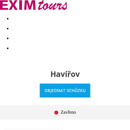
Akční nabídky
Last minute
First minute - Exotika a zim
Havířov
OBJEDNAT SCHŮZKU
Zavřeno