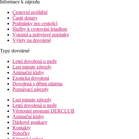
Informace k zájezdu
Cestovní pojištění
Časté dotazy
Podmínky pro cestující
Služby k cestování letadlem
Vstupní a pobytové poplatky
Výlety na dovolené
Typy dovolené
Letní dovolená u moře
Last minute zájezdy
Animační kluby
Exotická dovolená
Dovolená s dětmi zdarma
Poznávací zájezdy
Last minute zájezdy
Letní dovolená u moře
Věrnostní program DERCLUB
Animační kluby
Dárkové poukazy
Kontakty
Pobočky
Klientská sekce