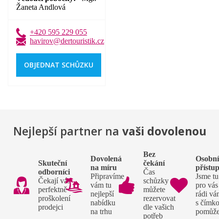
Žaneta Andlová
+420 595 229 055
havirov@dertouristik.cz
OBJEDNAT SCHŮZKU
Nejlepší partner na
vaši dovolenou
Bez
Dovolená
Osobn
Skuteční
čekání
na míru
přístu
odborníci
Čas
Připravíme
Jsme tu
Čekají vás
schůzky si
vám tu
pro vás
perfektně
můžete
nejlepší
rádi v
proškolení
rezervovat
nabídku
s čímko
prodejci
dle vašich
na trhu
pomůž
potřeb