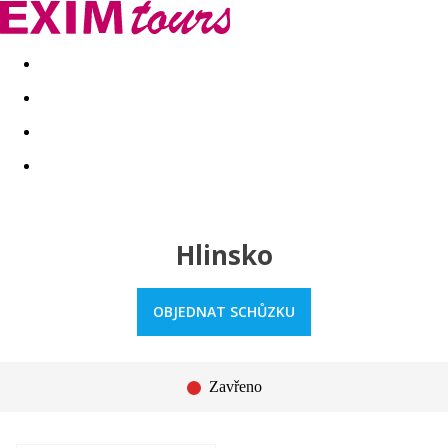
Akční nabídky
Last minute
First minute - Exotika a zim
Hlinsko
OBJEDNAT SCHŮZKU
Zavřeno