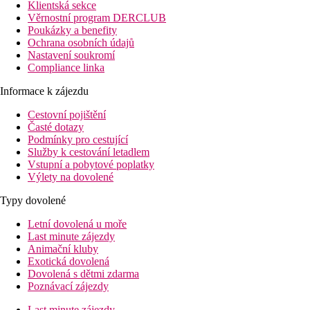
Klientská sekce
Věrnostní program DERCLUB
Poukázky a benefity
Ochrana osobních údajů
Nastavení soukromí
Compliance linka
Informace k zájezdu
Cestovní pojištění
Časté dotazy
Podmínky pro cestující
Služby k cestování letadlem
Vstupní a pobytové poplatky
Výlety na dovolené
Typy dovolené
Letní dovolená u moře
Last minute zájezdy
Animační kluby
Exotická dovolená
Dovolená s dětmi zdarma
Poznávací zájezdy
Last minute zájezdy