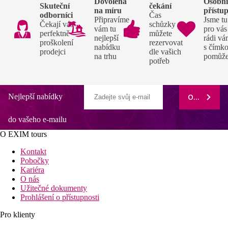
Dovolená
Osobn
Skuteční
čekání
na míru
přístu
odborníci
Čas
Připravíme
Jsme tu
Čekají vás
schůzky si
vám tu
pro vás
perfektně
můžete
nejlepší
rádi v
proškolení
rezervovat
nabídku
s čímko
prodejci
dle vašich
na trhu
pomůž
potřeb
Nejlepší nabídky
ODEBÍRAT
do vašeho e-mailu
O EXIM tours
Kontakt
Pobočky
Kariéra
O nás
Užitečné dokumenty
Prohlášení o přístupnosti
Pro klienty