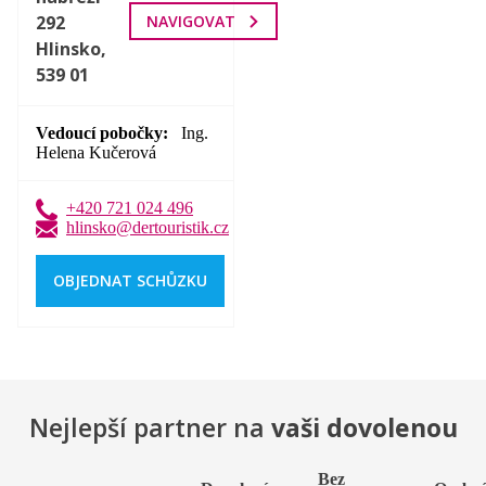
292
NAVIGOVAT
Hlinsko,
539 01
Vedoucí pobočky
Ing.
Helena Kučerová
+420 721 024 496
hlinsko@dertouristik.cz
OBJEDNAT SCHŮZKU
Nejlepší partner na
vaši dovolenou
Bez