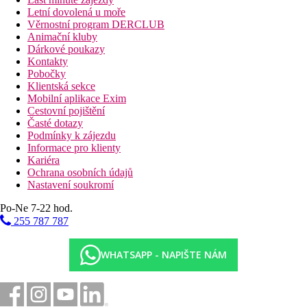
Letní dovolená u moře
Věrnostní program DERCLUB
Animační kluby
Dárkové poukazy
Kontakty
Pobočky
Klientská sekce
Mobilní aplikace Exim
Cestovní pojištění
Časté dotazy
Podmínky k zájezdu
Informace pro klienty
Kariéra
Ochrana osobních údajů
Nastavení soukromí
Po-Ne 7-22 hod.
255 787 787
WHATSAPP - NAPIŠTE NÁM