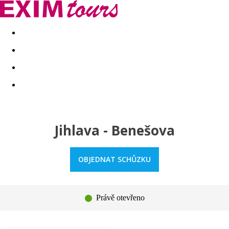
Akční nabídky
Last minute
First minute - Exotika a zim
Jihlava - Benešova
OBJEDNAT SCHŮZKU
Právě otevřeno