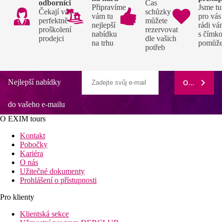
odborníci
Čas
Připravíme
Jsme tu
Čekají vás
schůzky si
vám tu
pro vás
perfektně
můžete
nejlepší
rádi v
proškolení
rezervovat
nabídku
s čímko
prodejci
dle vašich
na trhu
pomůž
potřeb
Nejlepší nabídky
ODEBÍRAT
do vašeho e-mailu
O EXIM tours
Kontakt
Pobočky
Kariéra
O nás
Užitečné dokumenty
Prohlášení o přístupnosti
Pro klienty
Klientská sekce