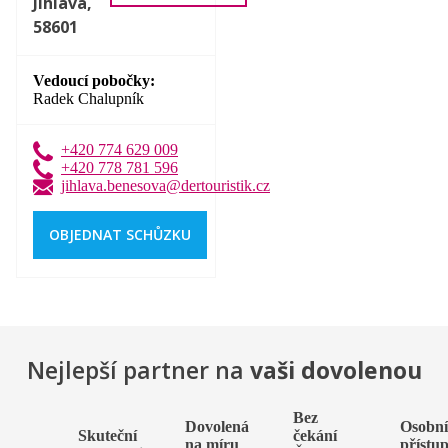
Jihlava,
58601
Vedoucí pobočky
Radek Chalupník
+420 774 629 009
+420 778 781 596
jihlava.benesova@dertouristik.cz
OBJEDNAT SCHŮZKU
Nejlepší partner na
vaši dovolenou
Bez
Dovolená
Osobn
Skuteční
čekání
na míru
přístu