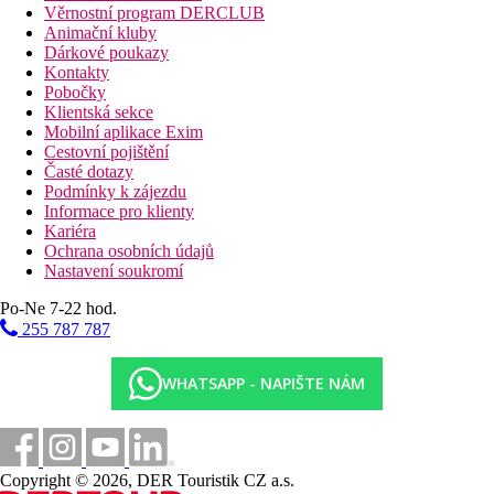
Věrnostní program DERCLUB
Animační kluby
Dárkové poukazy
Kontakty
Pobočky
Klientská sekce
Mobilní aplikace Exim
Cestovní pojištění
Časté dotazy
Podmínky k zájezdu
Informace pro klienty
Kariéra
Ochrana osobních údajů
Nastavení soukromí
Po-Ne 7-22 hod.
255 787 787
WHATSAPP - NAPIŠTE NÁM
Copyright © 2026, DER Touristik CZ a.s.