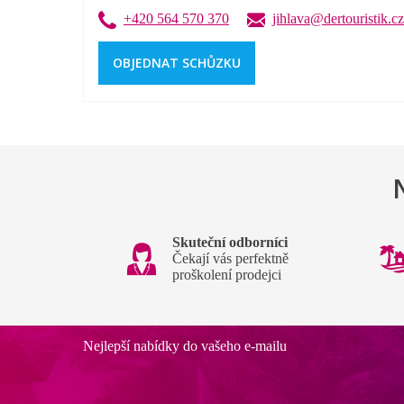
+420 564 570 370
jihlava@dertouristik.cz
OBJEDNAT SCHŮZKU
Skuteční odborníci
Čekají vás perfektně
proškolení prodejci
Nejlepší nabídky do vašeho e-mailu