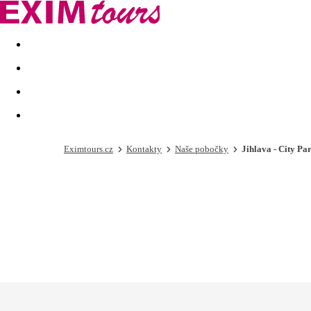
Akční nabídky
Last minute
First minute - Exotika a zim
Eximtours.cz
Kontakty
Naše pobočky
Jihlava - City Pa