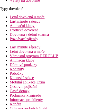
Výlety na dovolené
Typy dovolené
Letní dovolená u moře
Last minute zájezdy
Animační kluby
Exotická dovolená
Dovolená s dětmi zdarma
Poznávací zájezdy
Last minute zájezdy
Letní dovolená u moře
Věrnostní program DERCLUB
Animační kluby
Dárkové poukazy
Kontakty
Pobočky
Klientská sekce
Mobilní aplikace Exim
Cestovní pojištění
Časté dotazy
Podmínky k zájezdu
Informace pro klienty
Kariéra
Ochrana osobních údajů