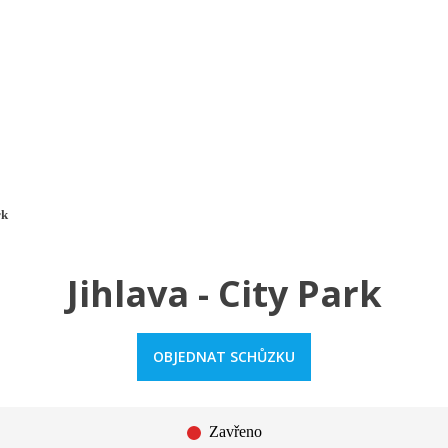
a u moře
Animační kluby
First minute – Léto 2027
Vě
rk
Jihlava - City Park
OBJEDNAT SCHŮZKU
Zavřeno