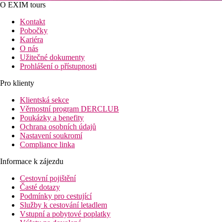
O EXIM tours
Kontakt
Pobočky
Kariéra
O nás
Užitečné dokumenty
Prohlášení o přístupnosti
Pro klienty
Klientská sekce
Věrnostní program DERCLUB
Poukázky a benefity
Ochrana osobních údajů
Nastavení soukromí
Compliance linka
Informace k zájezdu
Cestovní pojištění
Časté dotazy
Podmínky pro cestující
Služby k cestování letadlem
Vstupní a pobytové poplatky