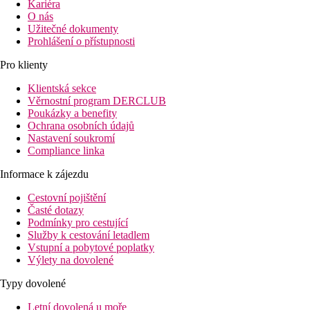
Kariéra
O nás
Užitečné dokumenty
Prohlášení o přístupnosti
Pro klienty
Klientská sekce
Věrnostní program DERCLUB
Poukázky a benefity
Ochrana osobních údajů
Nastavení soukromí
Compliance linka
Informace k zájezdu
Cestovní pojištění
Časté dotazy
Podmínky pro cestující
Služby k cestování letadlem
Vstupní a pobytové poplatky
Výlety na dovolené
Typy dovolené
Letní dovolená u moře