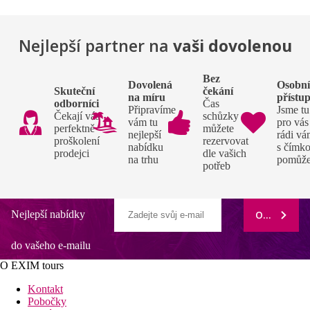
Nejlepší partner na
vaši dovolenou
Bez
Dovolená
Osobn
Skuteční
čekání
na míru
přístu
odborníci
Čas
Připravíme
Jsme tu
Čekají vás
schůzky si
vám tu
pro vás
perfektně
můžete
nejlepší
rádi v
proškolení
rezervovat
nabídku
s čímko
prodejci
dle vašich
na trhu
pomůž
potřeb
Nejlepší nabídky
ODEBÍRAT
do vašeho e-mailu
O EXIM tours
Kontakt
Pobočky