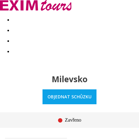
Akční nabídky
Last minute
First minute - Exotika a zim
Milevsko
OBJEDNAT SCHŮZKU
Zavřeno