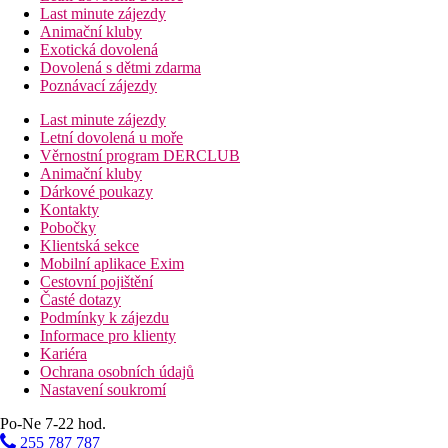
Last minute zájezdy
Animační kluby
Exotická dovolená
Dovolená s dětmi zdarma
Poznávací zájezdy
Last minute zájezdy
Letní dovolená u moře
Věrnostní program DERCLUB
Animační kluby
Dárkové poukazy
Kontakty
Pobočky
Klientská sekce
Mobilní aplikace Exim
Cestovní pojištění
Časté dotazy
Podmínky k zájezdu
Informace pro klienty
Kariéra
Ochrana osobních údajů
Nastavení soukromí
Po-Ne 7-22 hod.
255 787 787