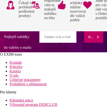
Připravíme
Jsme tu
Čekají vás
schůzky si
vám tu
pro vás
perfektně
můžete
nejlepší
rádi v
proškolení
rezervovat
nabídku
s čímko
prodejci
dle vašich
na trhu
pomůž
potřeb
Nejlepší nabídky
ODEBÍRAT
do vašeho e-mailu
O EXIM tours
Kontakt
Pobočky
Kariéra
O nás
Užitečné dokumenty
Prohlášení o přístupnosti
Pro klienty
Klientská sekce
Věrnostní program DERCLUB