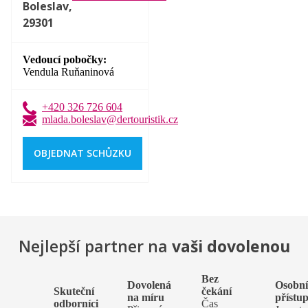
Boleslav,
29301
Vedoucí pobočky
Vendula Ruňaninová
+420 326 726 604
mlada.boleslav@dertouristik.cz
OBJEDNAT SCHŮZKU
Nejlepší partner na
vaši dovolenou
Bez
Dovolená
Osobn
Skuteční
čekání
na míru
přístu
odborníci
Čas