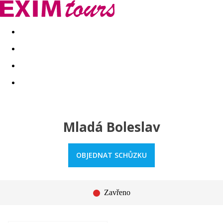
Akční nabídky
Last minute
First minute - Exotika a zim
Mladá Boleslav
OBJEDNAT SCHŮZKU
Zavřeno