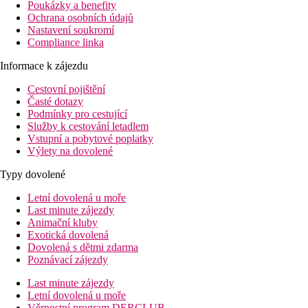
Poukázky a benefity
Ochrana osobních údajů
Nastavení soukromí
Compliance linka
Informace k zájezdu
Cestovní pojištění
Časté dotazy
Podmínky pro cestující
Služby k cestování letadlem
Vstupní a pobytové poplatky
Výlety na dovolené
Typy dovolené
Letní dovolená u moře
Last minute zájezdy
Animační kluby
Exotická dovolená
Dovolená s dětmi zdarma
Poznávací zájezdy
Last minute zájezdy
Letní dovolená u moře
Věrnostní program DERCLUB