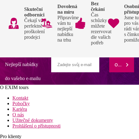
Bez
Dovolená
Osobn
Skuteční
čekání
na míru
přístu
odborníci
Čas
Připravíme
Jsme tu
Čekají vás
schůzky si
vám tu
pro vás
perfektně
můžete
nejlepší
rádi v
proškolení
rezervovat
nabídku
s čímko
prodejci
dle vašich
na trhu
pomůž
potřeb
Nejlepší nabídky
ODEBÍRAT
do vašeho e-mailu
O EXIM tours
Kontakt
Pobočky
Kariéra
O nás
Užitečné dokumenty
Prohlášení o přístupnosti
Pro klienty