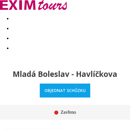
Akční nabídky
Last minute
First minute - Exotika a zim
Mladá Boleslav - Havlíčkova
OBJEDNAT SCHŮZKU
Zavřeno