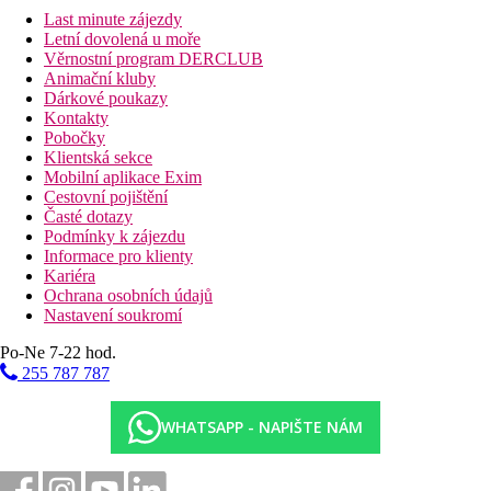
Last minute zájezdy
Letní dovolená u moře
Věrnostní program DERCLUB
Animační kluby
Dárkové poukazy
Kontakty
Pobočky
Klientská sekce
Mobilní aplikace Exim
Cestovní pojištění
Časté dotazy
Podmínky k zájezdu
Informace pro klienty
Kariéra
Ochrana osobních údajů
Nastavení soukromí
Po-Ne 7-22 hod.
255 787 787
WHATSAPP - NAPIŠTE NÁM