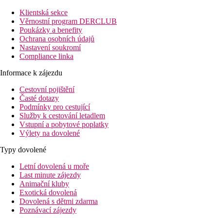
Klientská sekce
Věrnostní program DERCLUB
Poukázky a benefity
Ochrana osobních údajů
Nastavení soukromí
Compliance linka
Informace k zájezdu
Cestovní pojištění
Časté dotazy
Podmínky pro cestující
Služby k cestování letadlem
Vstupní a pobytové poplatky
Výlety na dovolené
Typy dovolené
Letní dovolená u moře
Last minute zájezdy
Animační kluby
Exotická dovolená
Dovolená s dětmi zdarma
Poznávací zájezdy