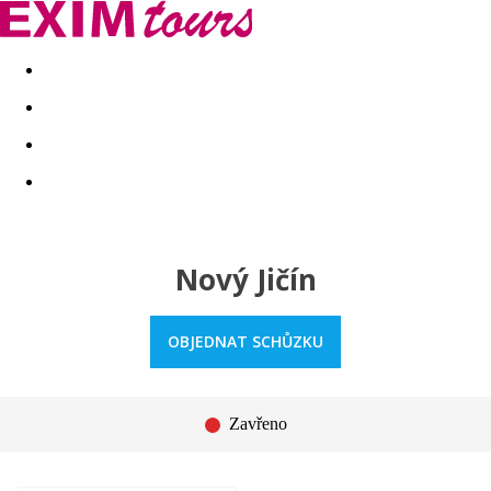
Akční nabídky
Last minute
First minute - Exotika a zim
Nový Jičín
OBJEDNAT SCHŮZKU
Zavřeno