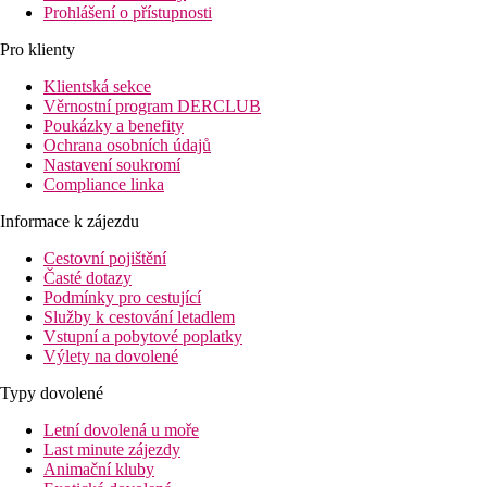
Prohlášení o přístupnosti
Pro klienty
Klientská sekce
Věrnostní program DERCLUB
Poukázky a benefity
Ochrana osobních údajů
Nastavení soukromí
Compliance linka
Informace k zájezdu
Cestovní pojištění
Časté dotazy
Podmínky pro cestující
Služby k cestování letadlem
Vstupní a pobytové poplatky
Výlety na dovolené
Typy dovolené
Letní dovolená u moře
Last minute zájezdy
Animační kluby