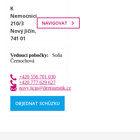
K
Nemocnici
210/3
NAVIGOVAT
Nový Jičín,
741 01
Vedoucí pobočky
Soňa
Černochová
+420 556 701 030
+420 777 629 627
novy.jicin@dertouristik.cz
OBJEDNAT SCHŮZKU