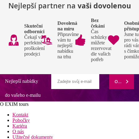
Nejlepší partner na
vaši dovolenou
Bez
Dovolená
Osobn
Skuteční
čekání
na míru
přístu
odborníci
Čas
Připravíme
Jsme tu
Čekají vás
schůzky si
vám tu
pro vás
perfektně
můžete
nejlepší
rádi v
proškolení
rezervovat
nabídku
s čímko
prodejci
dle vašich
na trhu
pomůž
potřeb
Nejlepší nabídky
ODEBÍRAT
do vašeho e-mailu
O EXIM tours
Kontakt
Pobočky
Kariéra
O nás
Užitečné dokumenty