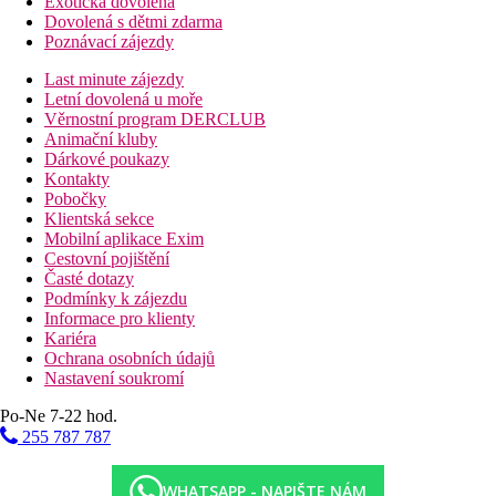
Exotická dovolená
Dovolená s dětmi zdarma
Poznávací zájezdy
Last minute zájezdy
Letní dovolená u moře
Věrnostní program DERCLUB
Animační kluby
Dárkové poukazy
Kontakty
Pobočky
Klientská sekce
Mobilní aplikace Exim
Cestovní pojištění
Časté dotazy
Podmínky k zájezdu
Informace pro klienty
Kariéra
Ochrana osobních údajů
Nastavení soukromí
Po-Ne 7-22 hod.
255 787 787
WHATSAPP - NAPIŠTE NÁM