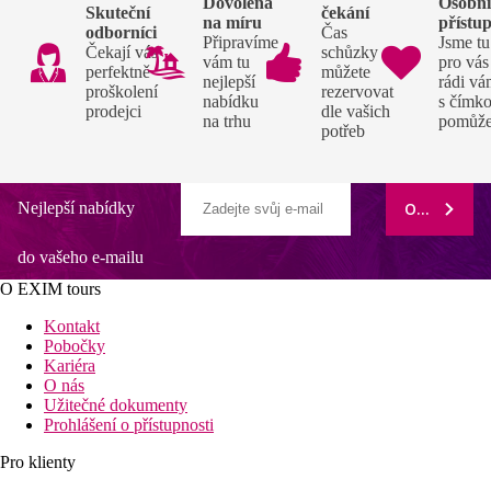
Dovolená
Osobn
Skuteční
čekání
na míru
přístu
odborníci
Čas
Připravíme
Jsme tu
Čekají vás
schůzky si
vám tu
pro vás
perfektně
můžete
nejlepší
rádi v
proškolení
rezervovat
nabídku
s čímko
prodejci
dle vašich
na trhu
pomůž
potřeb
Nejlepší nabídky
ODEBÍRAT
do vašeho e-mailu
O EXIM tours
Kontakt
Pobočky
Kariéra
O nás
Užitečné dokumenty
Prohlášení o přístupnosti
Pro klienty