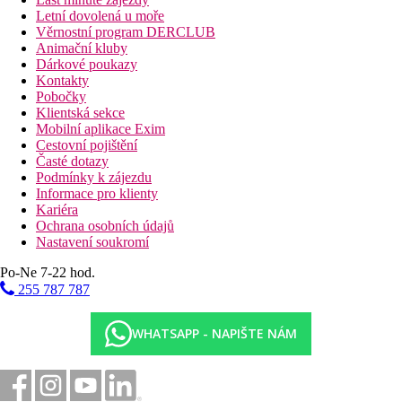
Letní dovolená u moře
Věrnostní program DERCLUB
Animační kluby
Dárkové poukazy
Kontakty
Pobočky
Klientská sekce
Mobilní aplikace Exim
Cestovní pojištění
Časté dotazy
Podmínky k zájezdu
Informace pro klienty
Kariéra
Ochrana osobních údajů
Nastavení soukromí
Po-Ne 7-22 hod.
255 787 787
WHATSAPP - NAPIŠTE NÁM