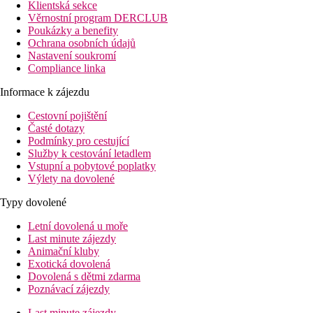
Klientská sekce
Věrnostní program DERCLUB
Poukázky a benefity
Ochrana osobních údajů
Nastavení soukromí
Compliance linka
Informace k zájezdu
Cestovní pojištění
Časté dotazy
Podmínky pro cestující
Služby k cestování letadlem
Vstupní a pobytové poplatky
Výlety na dovolené
Typy dovolené
Letní dovolená u moře
Last minute zájezdy
Animační kluby
Exotická dovolená
Dovolená s dětmi zdarma
Poznávací zájezdy
Last minute zájezdy