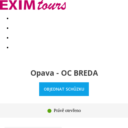
Akční nabídky
Last minute
First minute - Exotika a zim
Opava - OC BREDA
OBJEDNAT SCHŮZKU
Právě otevřeno