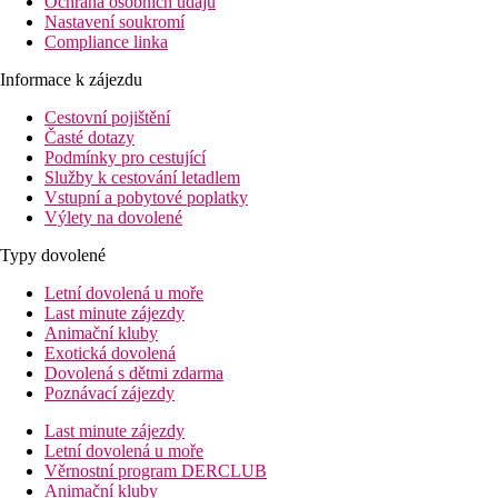
Ochrana osobních údajů
Nastavení soukromí
Compliance linka
Informace k zájezdu
Cestovní pojištění
Časté dotazy
Podmínky pro cestující
Služby k cestování letadlem
Vstupní a pobytové poplatky
Výlety na dovolené
Typy dovolené
Letní dovolená u moře
Last minute zájezdy
Animační kluby
Exotická dovolená
Dovolená s dětmi zdarma
Poznávací zájezdy
Last minute zájezdy
Letní dovolená u moře
Věrnostní program DERCLUB
Animační kluby