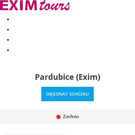
Akční nabídky
Last minute
First minute - Exotika a zim
Pardubice (Exim)
OBJEDNAT SCHŮZKU
Zavřeno