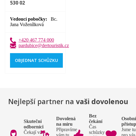
530 02
Vedoucí pobočky
Bc.
Jana Voženílková
+420 467 774 000
pardubice@dertouristik.cz
OBJEDNAT SCHŮZKU
Nejlepší partner na
vaši dovolenou
Bez
Dovolená
Osobn
Skuteční
čekání
na míru
přístu
odborníci
Čas
Připravíme
Jsme tu
Čekají vás
schůzky si
vám tu
pro vás