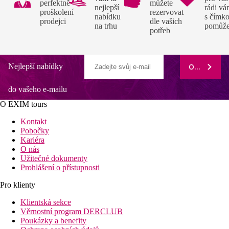
perfektně
můžete
nejlepší
rádi v
proškolení
rezervovat
nabídku
s čímko
prodejci
dle vašich
na trhu
pomůž
potřeb
Nejlepší nabídky
ODEBÍRAT
do vašeho e-mailu
O EXIM tours
Kontakt
Pobočky
Kariéra
O nás
Užitečné dokumenty
Prohlášení o přístupnosti
Pro klienty
Klientská sekce
Věrnostní program DERCLUB
Poukázky a benefity