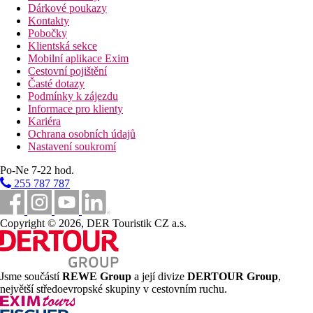
Dárkové poukazy
Kontakty
Pobočky
Klientská sekce
Mobilní aplikace Exim
Cestovní pojištění
Časté dotazy
Podmínky k zájezdu
Informace pro klienty
Kariéra
Ochrana osobních údajů
Nastavení soukromí
Po-Ne 7-22 hod.
255 787 787
Copyright © 2026, DER Touristik CZ a.s.
Jsme součástí
REWE Group
a její divize
DERTOUR Group
,
největší středoevropské skupiny v cestovním ruchu.