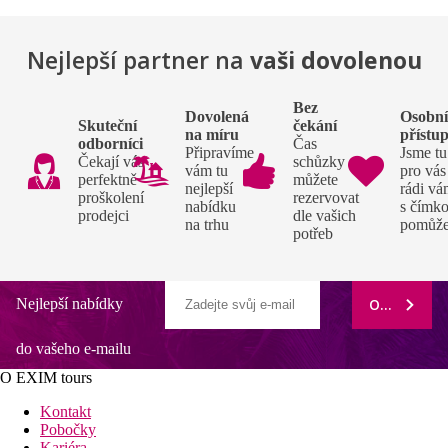
Nejlepší partner na
vaši dovolenou
Bez
Dovolená
Osobn
Skuteční
čekání
na míru
přístu
odborníci
Čas
Připravíme
Jsme tu
Čekají vás
schůzky si
vám tu
pro vás
perfektně
můžete
nejlepší
rádi v
proškolení
rezervovat
nabídku
s čímko
prodejci
dle vašich
na trhu
pomůž
potřeb
Nejlepší nabídky
ODEBÍRAT
do vašeho e-mailu
O EXIM tours
Kontakt
Pobočky
Kariéra