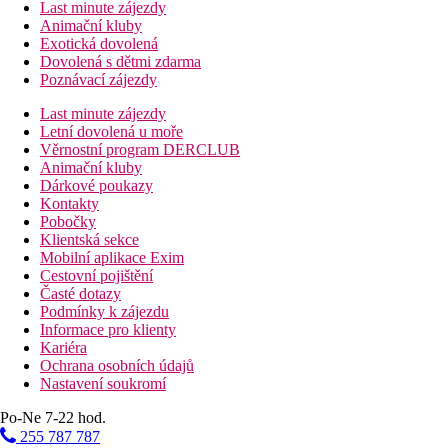
Last minute zájezdy
Animační kluby
Exotická dovolená
Dovolená s dětmi zdarma
Poznávací zájezdy
Last minute zájezdy
Letní dovolená u moře
Věrnostní program DERCLUB
Animační kluby
Dárkové poukazy
Kontakty
Pobočky
Klientská sekce
Mobilní aplikace Exim
Cestovní pojištění
Časté dotazy
Podmínky k zájezdu
Informace pro klienty
Kariéra
Ochrana osobních údajů
Nastavení soukromí
Po-Ne 7-22 hod.
255 787 787