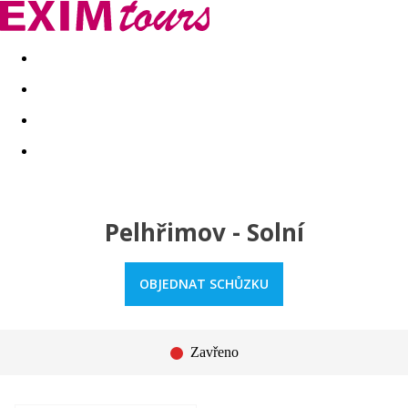
Akční nabídky
Last minute
First minute - Exotika a zim
Pelhřimov - Solní
OBJEDNAT SCHŮZKU
Zavřeno