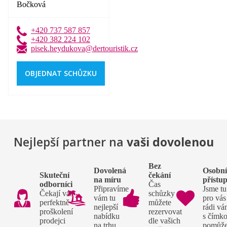
Bočková
+420 737 587 857
+420 382 224 102
pisek.heydukova@dertouristik.cz
OBJEDNAT SCHŮZKU
Nejlepší partner na
vaši dovolenou
Bez
Dovolená
Osobn
Skuteční
čekání
na míru
přístu
odborníci
Čas
Připravíme
Jsme tu
Čekají vás
schůzky si
vám tu
pro vás
perfektně
můžete
nejlepší
rádi v
proškolení
rezervovat
nabídku
s čímko
prodejci
dle vašich
na trhu
pomůž