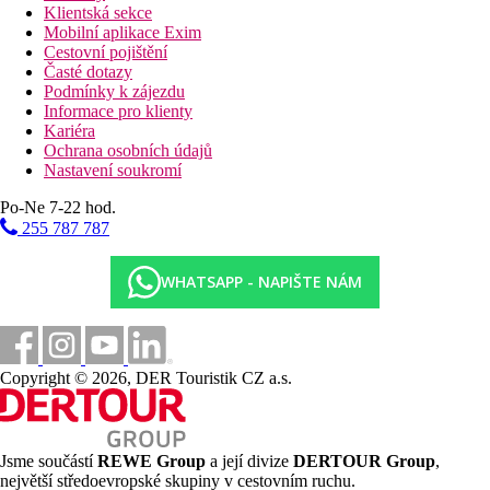
Klientská sekce
Mobilní aplikace Exim
Cestovní pojištění
Časté dotazy
Podmínky k zájezdu
Informace pro klienty
Kariéra
Ochrana osobních údajů
Nastavení soukromí
Po-Ne 7-22 hod.
255 787 787
WHATSAPP - NAPIŠTE NÁM
Copyright © 2026, DER Touristik CZ a.s.
Jsme součástí
REWE Group
a její divize
DERTOUR Group
,
největší středoevropské skupiny v cestovním ruchu.