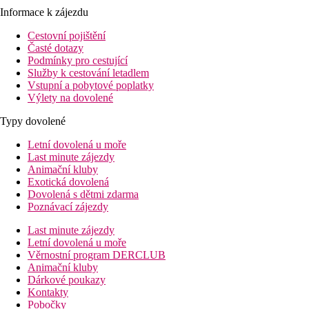
Informace k zájezdu
Cestovní pojištění
Časté dotazy
Podmínky pro cestující
Služby k cestování letadlem
Vstupní a pobytové poplatky
Výlety na dovolené
Typy dovolené
Letní dovolená u moře
Last minute zájezdy
Animační kluby
Exotická dovolená
Dovolená s dětmi zdarma
Poznávací zájezdy
Last minute zájezdy
Letní dovolená u moře
Věrnostní program DERCLUB
Animační kluby
Dárkové poukazy
Kontakty
Pobočky