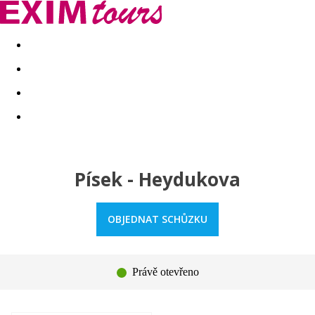
Akční nabídky
Last minute
First minute - Exotika a zim
Písek - Heydukova
OBJEDNAT SCHŮZKU
Právě otevřeno