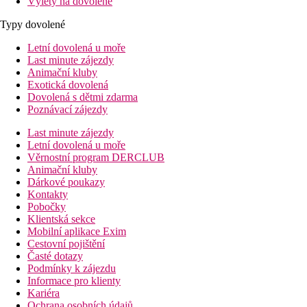
Výlety na dovolené
Typy dovolené
Letní dovolená u moře
Last minute zájezdy
Animační kluby
Exotická dovolená
Dovolená s dětmi zdarma
Poznávací zájezdy
Last minute zájezdy
Letní dovolená u moře
Věrnostní program DERCLUB
Animační kluby
Dárkové poukazy
Kontakty
Pobočky
Klientská sekce
Mobilní aplikace Exim
Cestovní pojištění
Časté dotazy
Podmínky k zájezdu
Informace pro klienty
Kariéra
Ochrana osobních údajů