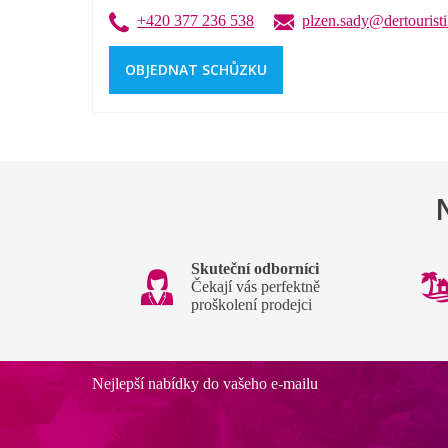
+420 377 236 538
plzen.sady@dertouristi
OBJEDNAT SCHŮZKU
Skuteční odborníci
Čekají vás perfektně
proškolení prodejci
Nejlepší nabídky do vašeho e-mailu