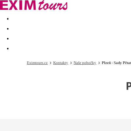
Akční nabídky
Last minute
First minute - Exotika a zim
Eximtours.cz
Kontakty
Naše pobočky
Plzeň - Sady Pěta
P