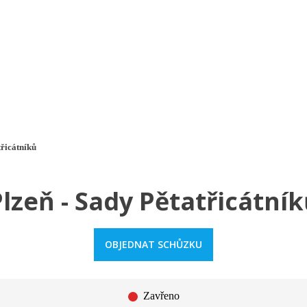
a u moře
Animační kluby
First minute – Léto 2027
Vě
třicátníků
lzeň - Sady Pětatřicátní
OBJEDNAT SCHŮZKU
Zavřeno