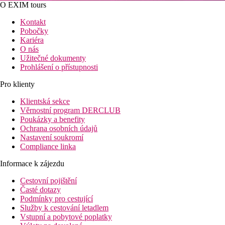
O EXIM tours
Kontakt
Pobočky
Kariéra
O nás
Užitečné dokumenty
Prohlášení o přístupnosti
Pro klienty
Klientská sekce
Věrnostní program DERCLUB
Poukázky a benefity
Ochrana osobních údajů
Nastavení soukromí
Compliance linka
Informace k zájezdu
Cestovní pojištění
Časté dotazy
Podmínky pro cestující
Služby k cestování letadlem
Vstupní a pobytové poplatky