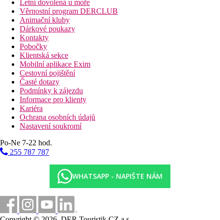
Letní dovolená u moře
Věrnostní program DERCLUB
Animační kluby
Dárkové poukazy
Kontakty
Pobočky
Klientská sekce
Mobilní aplikace Exim
Cestovní pojištění
Časté dotazy
Podmínky k zájezdu
Informace pro klienty
Kariéra
Ochrana osobních údajů
Nastavení soukromí
Po-Ne 7-22 hod.
255 787 787
WHATSAPP - NAPIŠTE NÁM
Copyright © 2026, DER Touristik CZ a.s.