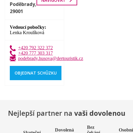
NAVIGOVAT
Poděbrady,
29001
Vedoucí pobočky
Lenka Kroulíková
+420 792 322 372
+420 777 303 317
podebrady.husova@dertouristik.cz
OBJEDNAT SCHŮZKU
Nejlepší partner na
vaši dovolenou
Bez
Dovolená
Osobn
Skuteční
čekání