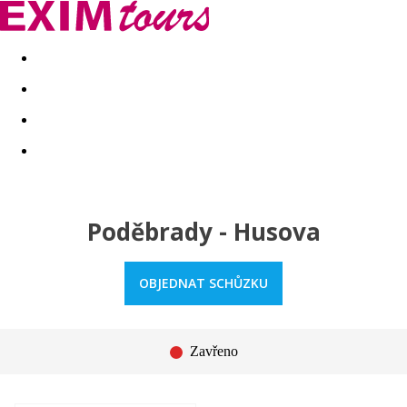
Akční nabídky
Last minute
First minute - Exotika a zim
Poděbrady - Husova
OBJEDNAT SCHŮZKU
Zavřeno