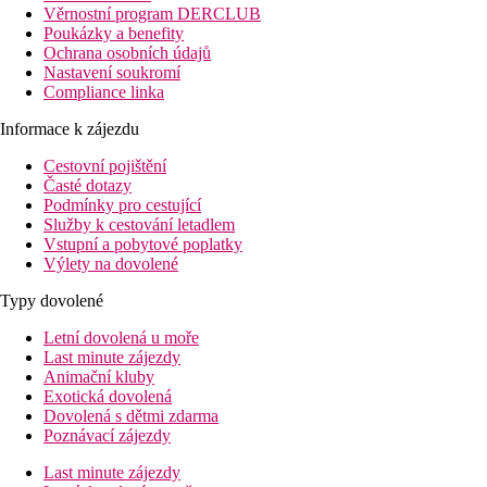
Věrnostní program DERCLUB
Poukázky a benefity
Ochrana osobních údajů
Nastavení soukromí
Compliance linka
Informace k zájezdu
Cestovní pojištění
Časté dotazy
Podmínky pro cestující
Služby k cestování letadlem
Vstupní a pobytové poplatky
Výlety na dovolené
Typy dovolené
Letní dovolená u moře
Last minute zájezdy
Animační kluby
Exotická dovolená
Dovolená s dětmi zdarma
Poznávací zájezdy
Last minute zájezdy