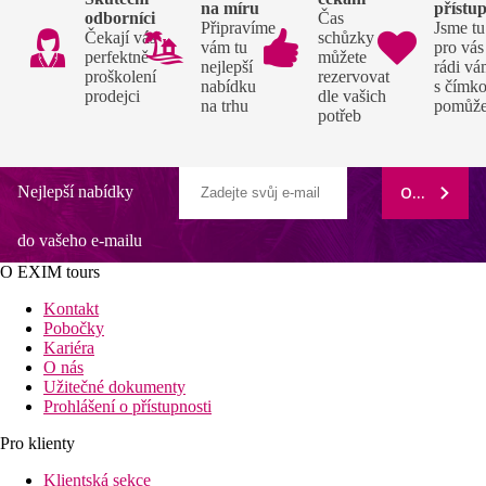
na míru
přístu
odborníci
Čas
Připravíme
Jsme tu
Čekají vás
schůzky si
vám tu
pro vás
perfektně
můžete
nejlepší
rádi v
proškolení
rezervovat
nabídku
s čímko
prodejci
dle vašich
na trhu
pomůž
potřeb
Nejlepší nabídky
ODEBÍRAT
do vašeho e-mailu
O EXIM tours
Kontakt
Pobočky
Kariéra
O nás
Užitečné dokumenty
Prohlášení o přístupnosti
Pro klienty
Klientská sekce