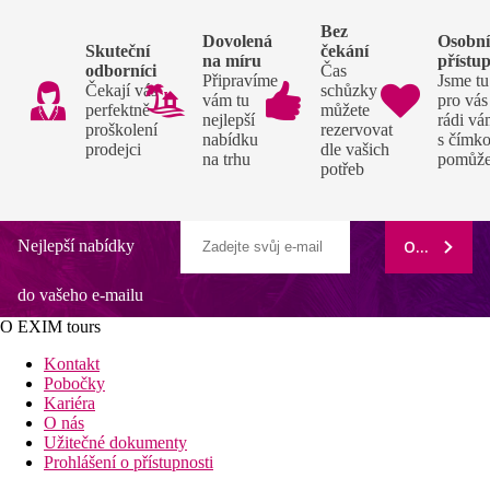
Bez
Dovolená
Osobn
Skuteční
čekání
na míru
přístu
odborníci
Čas
Připravíme
Jsme tu
Čekají vás
schůzky si
vám tu
pro vás
perfektně
můžete
nejlepší
rádi v
proškolení
rezervovat
nabídku
s čímko
prodejci
dle vašich
na trhu
pomůž
potřeb
Nejlepší nabídky
ODEBÍRAT
do vašeho e-mailu
O EXIM tours
Kontakt
Pobočky
Kariéra
O nás
Užitečné dokumenty
Prohlášení o přístupnosti