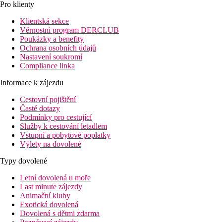
Pro klienty
Klientská sekce
Věrnostní program DERCLUB
Poukázky a benefity
Ochrana osobních údajů
Nastavení soukromí
Compliance linka
Informace k zájezdu
Cestovní pojištění
Časté dotazy
Podmínky pro cestující
Služby k cestování letadlem
Vstupní a pobytové poplatky
Výlety na dovolené
Typy dovolené
Letní dovolená u moře
Last minute zájezdy
Animační kluby
Exotická dovolená
Dovolená s dětmi zdarma