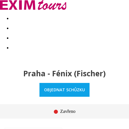
Akční nabídky
Last minute
First minute - Exotika a zim
Praha - Fénix (Fischer)
OBJEDNAT SCHŮZKU
Zavřeno