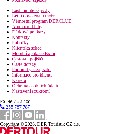
Poznávací zájezdy
Last minute zájezdy
Letní dovolená u moře
Věrnostní program DERCLUB
Animační kluby
Dárkové poukazy
Kontakty
Pobočky
Klientská sekce
Mobilní aplikace Exim
Cestovní pojištění
Časté dotazy
Podmínky k zájezdu
Informace pro klienty
Kariéra
Ochrana osobních údajů
Nastavení soukromí
Po-Ne 7-22 hod.
255 787 787
Copyright © 2026, DER Touristik CZ a.s.