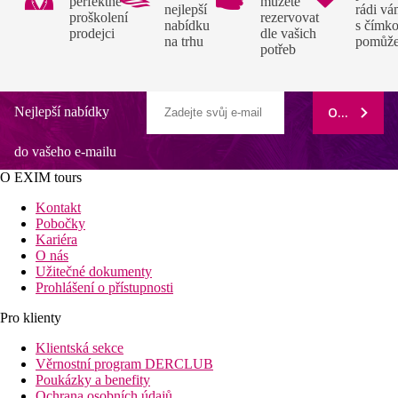
perfektně
můžete
nejlepší
rádi v
proškolení
rezervovat
nabídku
s čímko
prodejci
dle vašich
na trhu
pomůž
potřeb
Nejlepší nabídky
ODEBÍRAT
do vašeho e-mailu
O EXIM tours
Kontakt
Pobočky
Kariéra
O nás
Užitečné dokumenty
Prohlášení o přístupnosti
Pro klienty
Klientská sekce
Věrnostní program DERCLUB
Poukázky a benefity
Ochrana osobních údajů