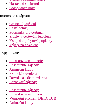
Nastavení soukromí
Compliance linka
Informace k zájezdu
Cestovní pojištění
Časté dotazy
Podmínky pro cestující
Služby k cestování letadlem
Vstupní a pobytové poplatky
Výlety na dovolené
Typy dovolené
Letní dovolená u moře
Last minute zájezdy
Animační kluby
Exotická dovolená
Dovolená s dětmi zdarma
Poznávací zájezdy
Last minute zájezdy
Letní dovolená u moře
Věrnostní program DERCLUB
Animační kluby