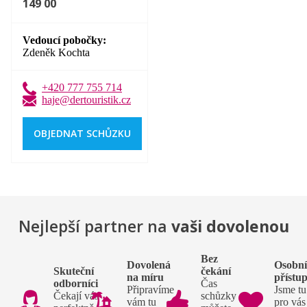
149 00
Vedoucí pobočky
Zdeněk Kochta
+420 777 755 714
haje@dertouristik.cz
OBJEDNAT SCHŮZKU
Nejlepší partner na
vaši dovolenou
Bez
Dovolená
Osobn
Skuteční
čekání
na míru
přístu
odborníci
Čas
Připravíme
Jsme tu
Čekají vás
schůzky si
vám tu
pro vás