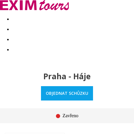
Akční nabídky
Last minute
First minute - Exotika a zim
Praha - Háje
OBJEDNAT SCHŮZKU
Zavřeno