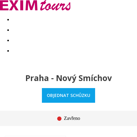
Akční nabídky
Last minute
First minute - Exotika a zim
Praha - Nový Smíchov
OBJEDNAT SCHŮZKU
Zavřeno