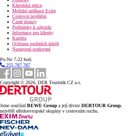
Klientská sekce
Mobilní aplikace Exim
Cestovní pojištění
Časté dotazy
Podmínky k zájezdu
Informace pro klienty
Kariéra
Ochrana osobních údajů
Nastavení soukromí
Po-Ne 7-22 hod.
255 787 787
Copyright © 2026, DER Touristik CZ a.s.
Jsme součástí
REWE Group
a její divize
DERTOUR Group
,
největší středoevropské skupiny v cestovním ruchu.