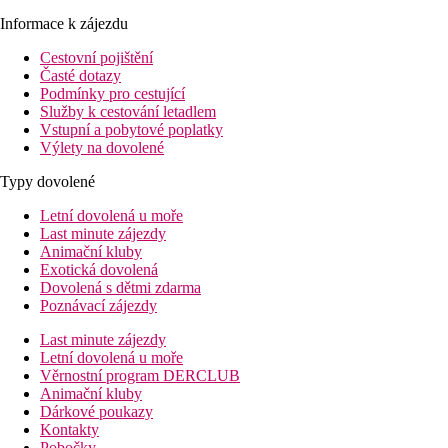
Informace k zájezdu
Cestovní pojištění
Časté dotazy
Podmínky pro cestující
Služby k cestování letadlem
Vstupní a pobytové poplatky
Výlety na dovolené
Typy dovolené
Letní dovolená u moře
Last minute zájezdy
Animační kluby
Exotická dovolená
Dovolená s dětmi zdarma
Poznávací zájezdy
Last minute zájezdy
Letní dovolená u moře
Věrnostní program DERCLUB
Animační kluby
Dárkové poukazy
Kontakty
Pobočky