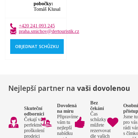
pobočky
Tomáš Klusal
+420 241 093 245
praha.smichov@dertouristik.cz
OBJEDNAT SCHŮZKU
Nejlepší partner na
vaši dovolenou
Bez
Dovolená
Osobn
Skuteční
čekání
na míru
přístu
odborníci
Čas
Připravíme
Jsme tu
Čekají vás
schůzky si
vám tu
pro vás
perfektně
můžete
nejlepší
rádi v
proškolení
rezervovat
nabídku
s čímko
prodejci
dle vašich