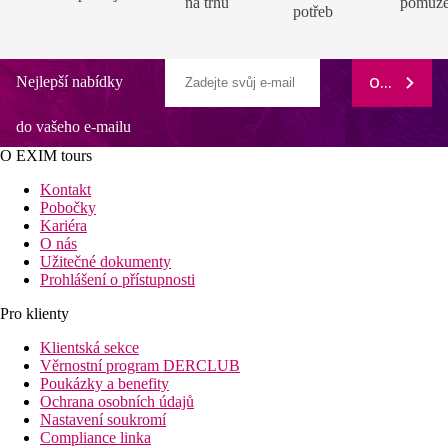
na trhu
pomůž
potřeb
Nejlepší nabídky
ODEBÍRAT
do vašeho e-mailu
O EXIM tours
Kontakt
Pobočky
Kariéra
O nás
Užitečné dokumenty
Prohlášení o přístupnosti
Pro klienty
Klientská sekce
Věrnostní program DERCLUB
Poukázky a benefity
Ochrana osobních údajů
Nastavení soukromí
Compliance linka