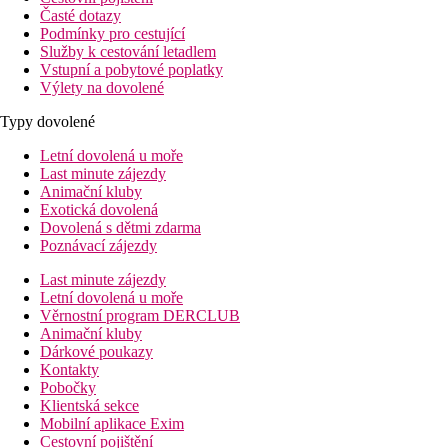
Časté dotazy
Podmínky pro cestující
Služby k cestování letadlem
Vstupní a pobytové poplatky
Výlety na dovolené
Typy dovolené
Letní dovolená u moře
Last minute zájezdy
Animační kluby
Exotická dovolená
Dovolená s dětmi zdarma
Poznávací zájezdy
Last minute zájezdy
Letní dovolená u moře
Věrnostní program DERCLUB
Animační kluby
Dárkové poukazy
Kontakty
Pobočky
Klientská sekce
Mobilní aplikace Exim
Cestovní pojištění