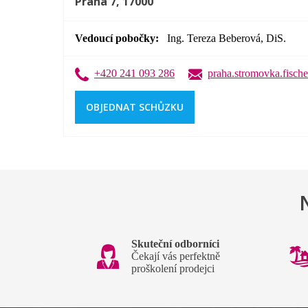
Praha 7, 17000
Vedoucí pobočky
Ing. Tereza Beberová, DiS.
+420 241 093 286
praha.stromovka.fische
OBJEDNAT SCHŮZKU
Skuteční odborníci
Čekají vás perfektně
proškolení prodejci