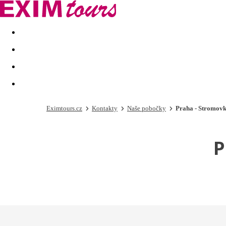
Akční nabídky
Last minute
First minute - Exotika a zim
Eximtours.cz
Kontakty
Naše pobočky
Praha - Stromovk
P