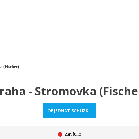
a u moře
Animační kluby
First minute – Léto 2027
Vě
a (Fischer)
raha - Stromovka (Fische
OBJEDNAT SCHŮZKU
Zavřeno