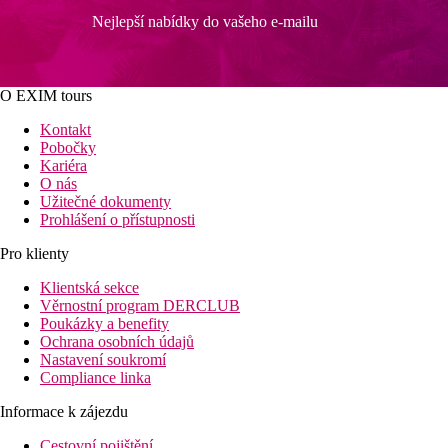
Nejlepší nabídky do vašeho e-mailu
O EXIM tours
Kontakt
Pobočky
Kariéra
O nás
Užitečné dokumenty
Prohlášení o přístupnosti
Pro klienty
Klientská sekce
Věrnostní program DERCLUB
Poukázky a benefity
Ochrana osobních údajů
Nastavení soukromí
Compliance linka
Informace k zájezdu
Cestovní pojištění