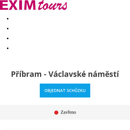
Akční nabídky
Last minute
First minute - Exotika a zim
Příbram - Václavské náměstí
OBJEDNAT SCHŮZKU
Zavřeno