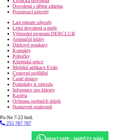
Exotická dovolená
Dovolená s dětmi zdarma
Poznávací zájezdy
Last minute zájezdy
Letní dovolená u moře
Věrnostní program DERCLUB
Animační kluby
Dárkové poukazy
Kontakty
Pobočky
Klientská sekce
Mobilní aplikace Exim
Cestovní pojištění
Časté dotazy
Podmínky k zájezdu
Informace pro klienty
Kariéra
Ochrana osobních údajů
Nastavení soukromí
Po-Ne 7-22 hod.
255 787 787
WHATSAPP - NAPIŠTE NÁM