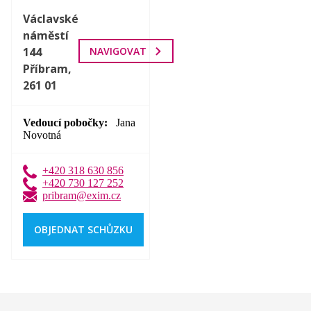
Václavské
náměstí
144
NAVIGOVAT
Příbram,
261 01
Vedoucí pobočky
Jana
Novotná
+420 318 630 856
+420 730 127 252
pribram@exim.cz
OBJEDNAT SCHŮZKU