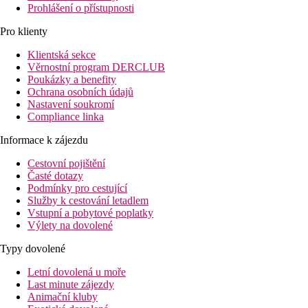
Prohlášení o přístupnosti
Pro klienty
Klientská sekce
Věrnostní program DERCLUB
Poukázky a benefity
Ochrana osobních údajů
Nastavení soukromí
Compliance linka
Informace k zájezdu
Cestovní pojištění
Časté dotazy
Podmínky pro cestující
Služby k cestování letadlem
Vstupní a pobytové poplatky
Výlety na dovolené
Typy dovolené
Letní dovolená u moře
Last minute zájezdy
Animační kluby