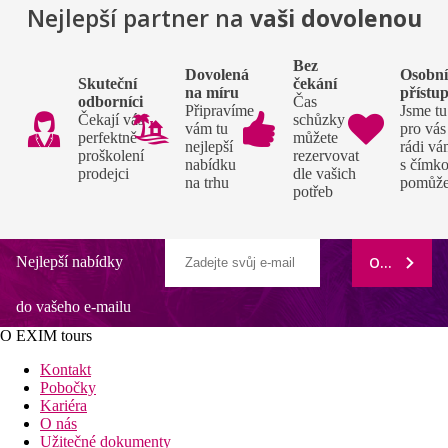
Nejlepší partner na
vaši dovolenou
Bez
Dovolená
Osobn
Skuteční
čekání
na míru
přístu
odborníci
Čas
Připravíme
Jsme tu
Čekají vás
schůzky si
vám tu
pro vás
perfektně
můžete
nejlepší
rádi v
proškolení
rezervovat
nabídku
s čímko
prodejci
dle vašich
na trhu
pomůž
potřeb
Nejlepší nabídky
ODEBÍRAT
do vašeho e-mailu
O EXIM tours
Kontakt
Pobočky
Kariéra
O nás
Užitečné dokumenty