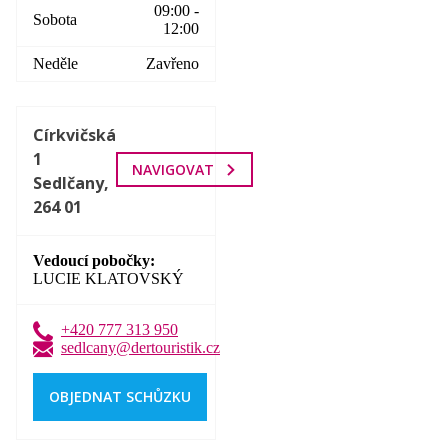
09:00 -
Sobota
12:00
Neděle
Zavřeno
Církvičská
1
NAVIGOVAT
Sedlčany,
264 01
Vedoucí pobočky
LUCIE KLATOVSKÝ
+420 777 313 950
sedlcany@dertouristik.cz
OBJEDNAT SCHŮZKU