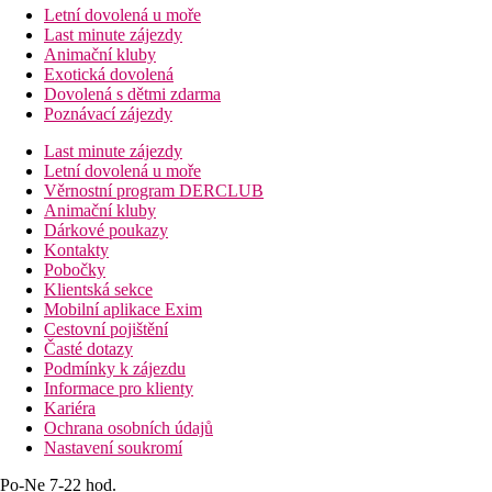
Letní dovolená u moře
Last minute zájezdy
Animační kluby
Exotická dovolená
Dovolená s dětmi zdarma
Poznávací zájezdy
Last minute zájezdy
Letní dovolená u moře
Věrnostní program DERCLUB
Animační kluby
Dárkové poukazy
Kontakty
Pobočky
Klientská sekce
Mobilní aplikace Exim
Cestovní pojištění
Časté dotazy
Podmínky k zájezdu
Informace pro klienty
Kariéra
Ochrana osobních údajů
Nastavení soukromí
Po-Ne 7-22 hod.