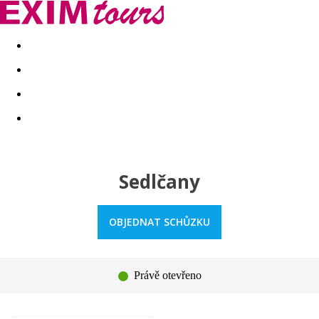
Akční nabídky
Last minute
First minute - Exotika a zim
Sedlčany
OBJEDNAT SCHŮZKU
Právě otevřeno