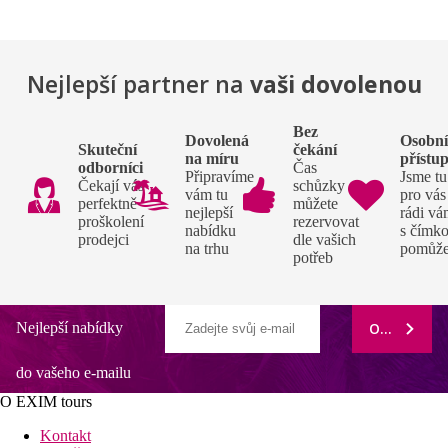
Nejlepší partner na
vaši dovolenou
Bez
Dovolená
Osobn
Skuteční
čekání
na míru
přístu
odborníci
Čas
Připravíme
Jsme tu
Čekají vás
schůzky si
vám tu
pro vás
perfektně
můžete
nejlepší
rádi v
proškolení
rezervovat
nabídku
s čímko
prodejci
dle vašich
na trhu
pomůž
potřeb
Nejlepší nabídky
ODEBÍRAT
do vašeho e-mailu
O EXIM tours
Kontakt