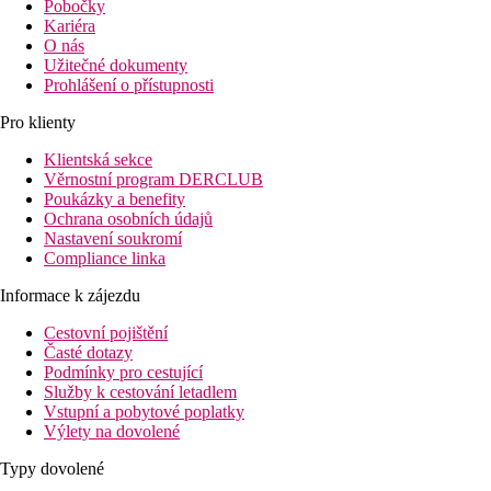
Pobočky
Kariéra
O nás
Užitečné dokumenty
Prohlášení o přístupnosti
Pro klienty
Klientská sekce
Věrnostní program DERCLUB
Poukázky a benefity
Ochrana osobních údajů
Nastavení soukromí
Compliance linka
Informace k zájezdu
Cestovní pojištění
Časté dotazy
Podmínky pro cestující
Služby k cestování letadlem
Vstupní a pobytové poplatky
Výlety na dovolené
Typy dovolené