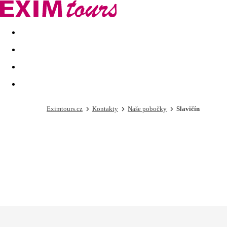
Akční nabídky
Last minute
First minute - Exotika a zim
Eximtours.cz
Kontakty
Naše pobočky
Slavičín