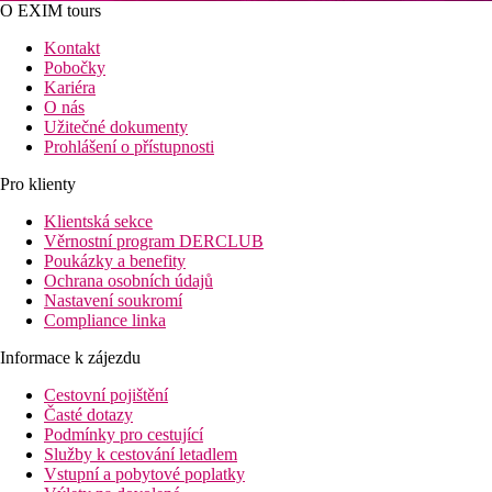
O EXIM tours
Kontakt
Pobočky
Kariéra
O nás
Užitečné dokumenty
Prohlášení o přístupnosti
Pro klienty
Klientská sekce
Věrnostní program DERCLUB
Poukázky a benefity
Ochrana osobních údajů
Nastavení soukromí
Compliance linka
Informace k zájezdu
Cestovní pojištění
Časté dotazy
Podmínky pro cestující
Služby k cestování letadlem
Vstupní a pobytové poplatky