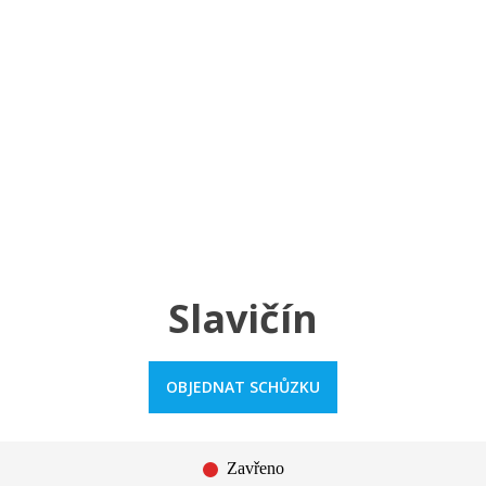
a u moře
Animační kluby
First minute – Léto 2027
Vě
Slavičín
OBJEDNAT SCHŮZKU
Zavřeno