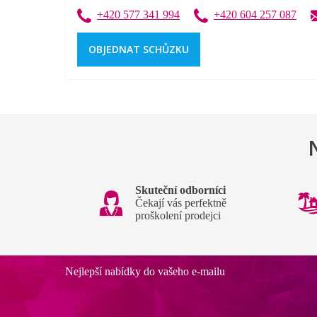
+420 577 341 994
+420 604 257 087
OBJEDNAT SCHŮZKU
Skuteční odborníci
Čekají vás perfektně
proškolení prodejci
Nejlepší nabídky do vašeho e-mailu