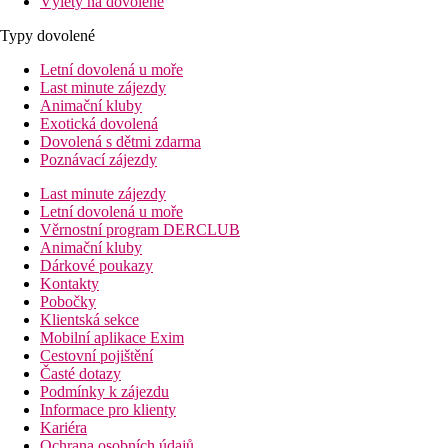
Výlety na dovolené
Typy dovolené
Letní dovolená u moře
Last minute zájezdy
Animační kluby
Exotická dovolená
Dovolená s dětmi zdarma
Poznávací zájezdy
Last minute zájezdy
Letní dovolená u moře
Věrnostní program DERCLUB
Animační kluby
Dárkové poukazy
Kontakty
Pobočky
Klientská sekce
Mobilní aplikace Exim
Cestovní pojištění
Časté dotazy
Podmínky k zájezdu
Informace pro klienty
Kariéra
Ochrana osobních údajů