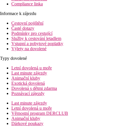
Compliance linka
Informace k zájezdu
Cestovní pojištění
Časté dotazy
Podmínky pro cestující
Služby k cestování letadlem
Vstupní a pobytové poplatky
Výlety na dovolené
Typy dovolené
Letní dovolená u moře
Last minute zájezdy
Animační kluby
Exotická dovolená
Dovolená s dětmi zdarma
Poznávací zájezdy
Last minute zájezdy
Letní dovolená u moře
Věrnostní program DERCLUB
Animační kluby
Dárkové poukazy