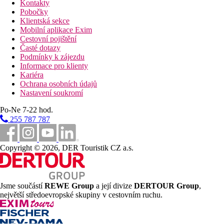
Kontakty
Pobočky
Klientská sekce
Mobilní aplikace Exim
Cestovní pojištění
Časté dotazy
Podmínky k zájezdu
Informace pro klienty
Kariéra
Ochrana osobních údajů
Nastavení soukromí
Po-Ne 7-22 hod.
255 787 787
Copyright © 2026, DER Touristik CZ a.s.
Jsme součástí
REWE Group
a její divize
DERTOUR Group
,
největší středoevropské skupiny v cestovním ruchu.