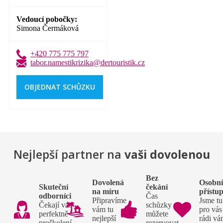
Vedoucí pobočky
Simona Čermáková
+420 775 775 797
tabor.namestikrizika@dertouristik.cz
OBJEDNAT SCHŮZKU
Nejlepší partner na
vaši dovolenou
Bez
Dovolená
Osobn
Skuteční
čekání
na míru
přístu
odborníci
Čas
Připravíme
Jsme tu
Čekají vás
schůzky si
vám tu
pro vás
perfektně
můžete
nejlepší
rádi v
proškolení
rezervovat