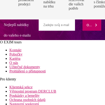
nabídku
s čímko
prodejci
dle vašich
na trhu
pomůž
potřeb
Nejlepší nabídky
ODEBÍRAT
do vašeho e-mailu
O EXIM tours
Kontakt
Pobočky
Kariéra
O nás
Užitečné dokumenty
Prohlášení o přístupnosti
Pro klienty
Klientská sekce
Věrnostní program DERCLUB
Poukázky a benefity
Ochrana osobních údajů
Nastavení soukromí