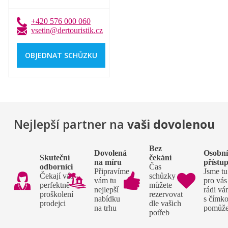
+420 576 000 060
vsetin@dertouristik.cz
OBJEDNAT SCHŮZKU
Nejlepší partner na
vaši dovolenou
Bez
Dovolená
Osobn
Skuteční
čekání
na míru
přístu
odborníci
Čas
Připravíme
Jsme tu
Čekají vás
schůzky si
vám tu
pro vás
perfektně
můžete
nejlepší
rádi v
proškolení
rezervovat
nabídku
s čímko
prodejci
dle vašich
na trhu
pomůž
potřeb