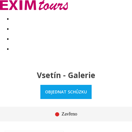
Akční nabídky
Last minute
First minute - Exotika a zim
Vsetín - Galerie
OBJEDNAT SCHŮZKU
Zavřeno