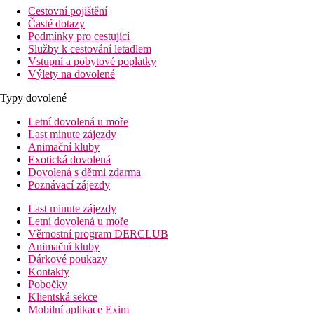
Cestovní pojištění
Časté dotazy
Podmínky pro cestující
Služby k cestování letadlem
Vstupní a pobytové poplatky
Výlety na dovolené
Typy dovolené
Letní dovolená u moře
Last minute zájezdy
Animační kluby
Exotická dovolená
Dovolená s dětmi zdarma
Poznávací zájezdy
Last minute zájezdy
Letní dovolená u moře
Věrnostní program DERCLUB
Animační kluby
Dárkové poukazy
Kontakty
Pobočky
Klientská sekce
Mobilní aplikace Exim