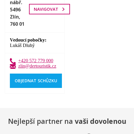
nábř.
5496
NAVIGOVAT
Zlín,
760 01
Vedoucí pobočky
Lukáš Dluhý
+420 572 779 000
zlin@dertouristik.cz
OBJEDNAT SCHŮZKU
Nejlepší partner na
vaši dovolenou