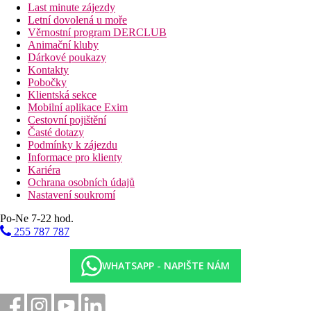
Last minute zájezdy
Letní dovolená u moře
Věrnostní program DERCLUB
Animační kluby
Dárkové poukazy
Kontakty
Pobočky
Klientská sekce
Mobilní aplikace Exim
Cestovní pojištění
Časté dotazy
Podmínky k zájezdu
Informace pro klienty
Kariéra
Ochrana osobních údajů
Nastavení soukromí
Po-Ne 7-22 hod.
255 787 787
WHATSAPP - NAPIŠTE NÁM