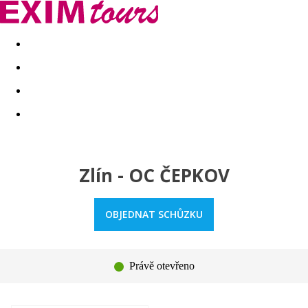
Akční nabídky
Last minute
First minute - Exotika a zim
Zlín - OC ČEPKOV
OBJEDNAT SCHŮZKU
Právě otevřeno