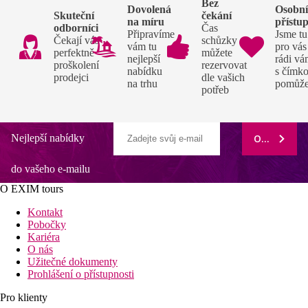
Bez
Dovolená
Osobn
Skuteční
čekání
na míru
přístu
odborníci
Čas
Připravíme
Jsme tu
Čekají vás
schůzky si
vám tu
pro vás
perfektně
můžete
nejlepší
rádi v
proškolení
rezervovat
nabídku
s čímko
prodejci
dle vašich
na trhu
pomůž
potřeb
Nejlepší nabídky
ODEBÍRAT
do vašeho e-mailu
O EXIM tours
Kontakt
Pobočky
Kariéra
O nás
Užitečné dokumenty
Prohlášení o přístupnosti
Pro klienty