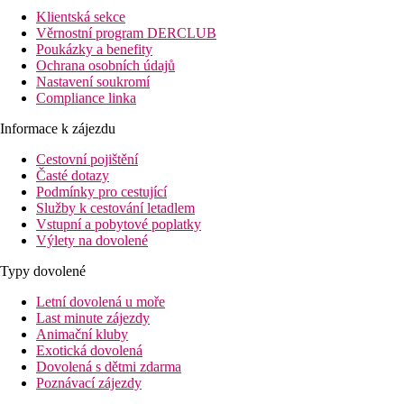
Klientská sekce
Věrnostní program DERCLUB
Poukázky a benefity
Ochrana osobních údajů
Nastavení soukromí
Compliance linka
Informace k zájezdu
Cestovní pojištění
Časté dotazy
Podmínky pro cestující
Služby k cestování letadlem
Vstupní a pobytové poplatky
Výlety na dovolené
Typy dovolené
Letní dovolená u moře
Last minute zájezdy
Animační kluby
Exotická dovolená
Dovolená s dětmi zdarma
Poznávací zájezdy