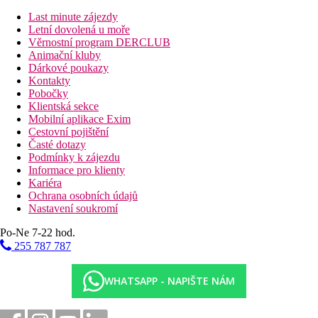
manželskou postel king size nebo dvě oddělená lůžka,
Last minute zájezdy
klimatizaci, minibar, kávovar, trezor, Wi Fi a posezení. Koupelna
Letní dovolená u moře
je vybavena sprchou a kvalitní přírodní kosmetikou. Součástí
Věrnostní program DERCLUB
vily je terasa nebo balkon s výhledem do zahrady nebo na
Animační kluby
centrální údolí.
Dárkové poukazy
Kontakty
Prima Villa se dvěma ložnicemi
Pobočky
Prima Villa se dvěma ložnicemi je vhodná pro rodiny nebo
Klientská sekce
skupiny hostů. Nabízí oddělené ložnice, klimatizaci, minibar,
Mobilní aplikace Exim
kávovar, trezor, Wi Fi a obývací část. Koupelna disponuje
Cestovní pojištění
sprchou a vila má venkovní terasu obklopenou zelení. Interiér je
Časté dotazy
laděn do harmonického přírodního stylu.
Podmínky k zájezdu
Informace pro klienty
Ultra Villa
Kariéra
Ultra Villa se nachází v samostatných budovách a poskytuje
Ochrana osobních údajů
maximální soukromí. Je vybavena manželskou postelí king size
Nastavení soukromí
nebo dvěma lůžky, klimatizací, minibarem, kávovarem,
trezorem, Wi Fi a prostornou obývací částí. Koupelna je
Po-Ne 7-22 hod.
prostorná, se sprchou a vybranými komfortními doplňky.
255 787 787
Venkovní terasa nabízí krásné výhledy do krajiny.
Ultra Plus Villa
WHATSAPP - NAPIŠTE NÁM
Ultra Plus Villa nabízí otevřený koncept s manželskou postelí
king size a rozšířeným obytným prostorem. Součástí vybavení je
klimatizace, minibar, kávovar, trezor, Wi Fi a posezení. Vila má