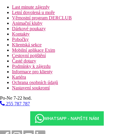
Last minute zájezdy
Letní dovolená u moře
Věrnostní program DERCLUB
Animační kluby
Dárkové poukazy
Kontakty
Pobočky
Klientská sekce
Mobilní aplikace Exim
Cestovní pojištění
Časté dotazy
Podmínky k zájezdu
Informace pro klienty
Kariéra
Ochrana osobních údajů
Nastavení soukromí
Po-Ne 7-22 hod.
255 787 787
WHATSAPP - NAPIŠTE NÁM