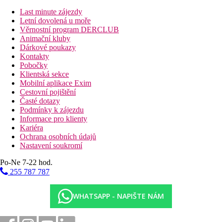
Last minute zájezdy
Letní dovolená u moře
Věrnostní program DERCLUB
Animační kluby
Dárkové poukazy
Kontakty
Pobočky
Klientská sekce
Mobilní aplikace Exim
Cestovní pojištění
Časté dotazy
Podmínky k zájezdu
Informace pro klienty
Kariéra
Ochrana osobních údajů
Nastavení soukromí
Po-Ne 7-22 hod.
255 787 787
WHATSAPP - NAPIŠTE NÁM