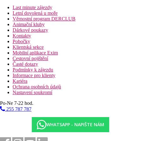
Last minute zájezdy
Letní dovolená u moře
Věrnostní program DERCLUB
Animační kluby
Dárkové poukazy
Kontakty
Pobočky
Klientská sekce
Mobilní aplikace Exim
Cestovní pojištění
Časté dotazy
Podmínky k zájezdu
Informace pro klienty
Kariéra
Ochrana osobních údajů
Nastavení soukromí
Po-Ne 7-22 hod.
255 787 787
WHATSAPP - NAPIŠTE NÁM