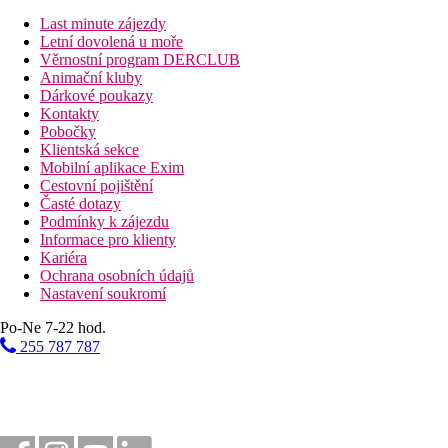
Lehátka a slunečníky u bazénu zdarma
Dětský bazén
Last minute zájezdy
Bar u bazénu
Letní dovolená u moře
Věrnostní program DERCLUB
Animační kluby
Fotogalerie
Dárkové poukazy
Kontakty
Pobočky
Klientská sekce
Mobilní aplikace Exim
Cestovní pojištění
Časté dotazy
Podmínky k zájezdu
Informace pro klienty
Kariéra
Ochrana osobních údajů
Nastavení soukromí
Po-Ne 7-22 hod.
255 787 787