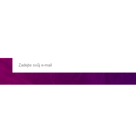
a u moře
Animační kluby
First minute – Léto 2027
Vě