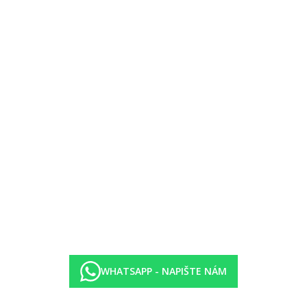
–00.00 hod.)
oje)
WHATSAPP - NAPIŠTE NÁM