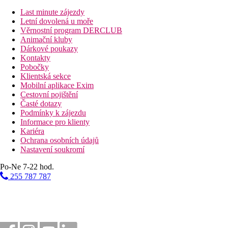
Last minute zájezdy
Letní dovolená u moře
Věrnostní program DERCLUB
Animační kluby
Dárkové poukazy
Kontakty
Pobočky
Klientská sekce
Mobilní aplikace Exim
Cestovní pojištění
Časté dotazy
Podmínky k zájezdu
Informace pro klienty
Kariéra
Ochrana osobních údajů
Nastavení soukromí
Po-Ne 7-22 hod.
255 787 787