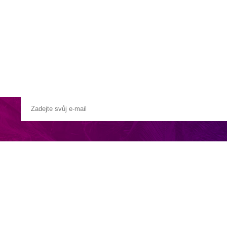
a u moře
Animační kluby
First minute – Léto 2027
Vě