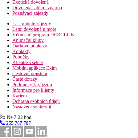
Exotická dovolená
Dovolená s dětmi zdarma
Poznávací zájezdy
Last minute zájezdy
Letní dovolená u moře
Věrnostní program DERCLUB
Animační kluby
Dárkové poukazy
Kontakty
Pobočky
Klientská sekce
Mobilní aplikace Exim
Cestovní pojištění
Časté dotazy
Podmínky k zájezdu
Informace pro klienty
Kariéra
Ochrana osobních údajů
Nastavení soukromí
Po-Ne 7-22 hod.
255 787 787