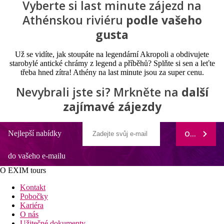
Vyberte si last minute zájezd na
Athénskou riviéru
podle vašeho
gusta
Už se vidíte, jak stoupáte na legendární Akropoli a obdivujete
starobylé antické chrámy z legend a příběhů? Splňte si sen a leťte
třeba hned zítra! Athény na last minute jsou za super cenu.
Nevybrali jste si? Mrkněte na
další
zajímavé zájezdy
Nejlepší nabídky
ODEBÍRAT
do vašeho e-mailu
O EXIM tours
Kontakt
Pobočky
Kariéra
O nás
Užitečné dokumenty