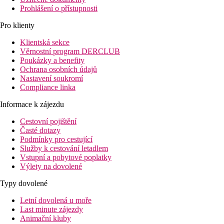
Prohlášení o přístupnosti
Pro klienty
Klientská sekce
Věrnostní program DERCLUB
Poukázky a benefity
Ochrana osobních údajů
Nastavení soukromí
Compliance linka
Informace k zájezdu
Cestovní pojištění
Časté dotazy
Podmínky pro cestující
Služby k cestování letadlem
Vstupní a pobytové poplatky
Výlety na dovolené
Typy dovolené
Letní dovolená u moře
Last minute zájezdy
Animační kluby