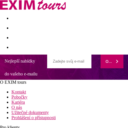
Akční nabídky
Last minute
First minute - Exotika a zim
Nejlepší nabídky
ODEBÍRAT
do vašeho e-mailu
O EXIM tours
Kontakt
Pobočky
Kariéra
O nás
Užitečné dokumenty
Prohlášení o přístupnosti
Pro klienty