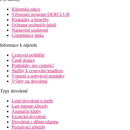
Klientská sekce
Věrnostní program DERCLUB
Poukázky a benefity
Ochrana osobních údajů
Nastavení soukromí
Compliance linka
Informace k zájezdu
Cestovní pojištění
Časté dotazy
Podmínky pro cestující
Služby k cestování letadlem
Vstupní a pobytové poplatky
Výlety na dovolené
Typy dovolené
Letní dovolená u moře
Last minute zájezdy
Animační kluby
Exotická dovolená
Dovolená s dětmi zdarma
Poznávací zájezdy