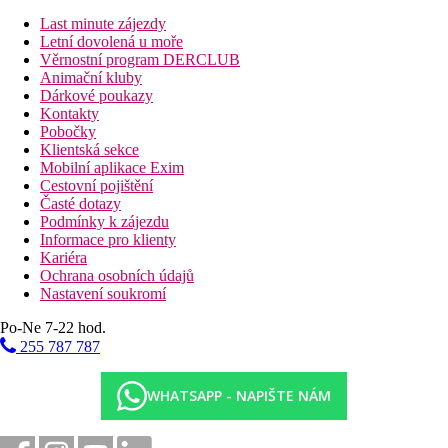
Last minute zájezdy
Letní dovolená u moře
Věrnostní program DERCLUB
Animační kluby
Dárkové poukazy
Kontakty
Pobočky
Klientská sekce
Mobilní aplikace Exim
Cestovní pojištění
Časté dotazy
Podmínky k zájezdu
Informace pro klienty
Kariéra
Ochrana osobních údajů
Nastavení soukromí
Po-Ne 7-22 hod.
255 787 787
WHATSAPP - NAPIŠTE NÁM