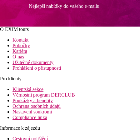
Nejlepší nabídky do vašeho e-mailu
O EXIM tours
Kontakt
Pobočky
Kariéra
O nás
Užitečné dokumenty
Prohlášení o přístupnosti
Pro klienty
Klientská sekce
Věrnostní program DERCLUB
Poukázky a benefity
Ochrana osobních údajů
Nastavení soukromí
Compliance linka
Informace k zájezdu
Cestovní pojištění