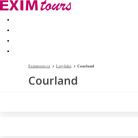
Akční nabídky
Last minute
First minute - Exotika a zim
Eximtours.cz
Lotyšsko
Courland
Courland