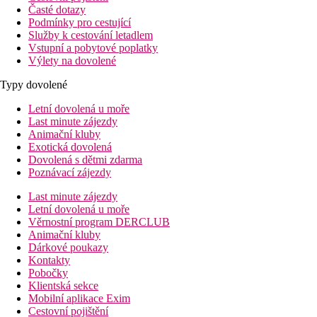
Časté dotazy
Podmínky pro cestující
Služby k cestování letadlem
Vstupní a pobytové poplatky
Výlety na dovolené
Typy dovolené
Letní dovolená u moře
Last minute zájezdy
Animační kluby
Exotická dovolená
Dovolená s dětmi zdarma
Poznávací zájezdy
Last minute zájezdy
Letní dovolená u moře
Věrnostní program DERCLUB
Animační kluby
Dárkové poukazy
Kontakty
Pobočky
Klientská sekce
Mobilní aplikace Exim
Cestovní pojištění