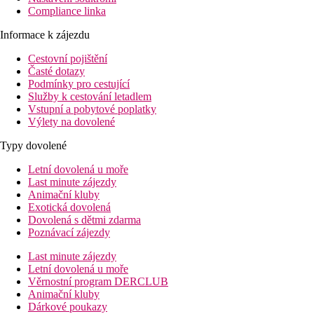
Compliance linka
Informace k zájezdu
Cestovní pojištění
Časté dotazy
Podmínky pro cestující
Služby k cestování letadlem
Vstupní a pobytové poplatky
Výlety na dovolené
Typy dovolené
Letní dovolená u moře
Last minute zájezdy
Animační kluby
Exotická dovolená
Dovolená s dětmi zdarma
Poznávací zájezdy
Last minute zájezdy
Letní dovolená u moře
Věrnostní program DERCLUB
Animační kluby
Dárkové poukazy