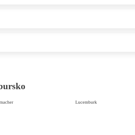
bursko
macher
Lucemburk