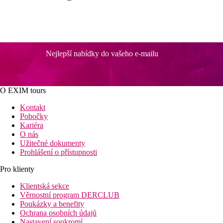
Nejlepší nabídky do vašeho e-mailu
O EXIM tours
Kontakt
Pobočky
Kariéra
O nás
Užitečné dokumenty
Prohlášení o přístupnosti
Pro klienty
Klientská sekce
Věrnostní program DERCLUB
Poukázky a benefity
Ochrana osobních údajů
Nastavení soukromí