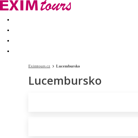
Akční nabídky
Last minute
First minute - Exotika a zim
Eximtours.cz
Lucembursko
Lucembursko