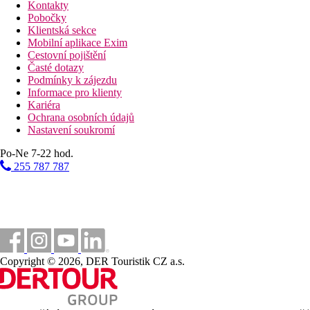
Kontakty
Pobočky
Klientská sekce
Mobilní aplikace Exim
Cestovní pojištění
Časté dotazy
Podmínky k zájezdu
Informace pro klienty
Kariéra
Ochrana osobních údajů
Nastavení soukromí
Po-Ne 7-22 hod.
255 787 787
Copyright © 2026, DER Touristik CZ a.s.