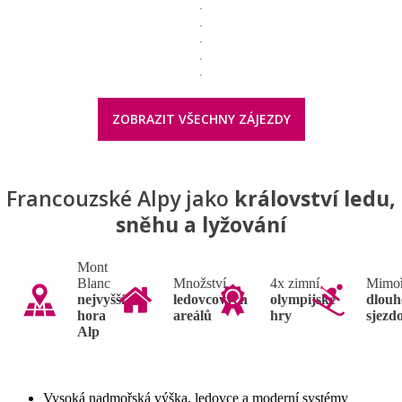
ZOBRAZIT VŠECHNY ZÁJEZDY
Francouzské Alpy jako
království ledu,
sněhu a lyžování
Mont
Blanc
Množství
4x zimní
Mimo
nejvyšší
ledovcových
olympijské
dlouh
hora
areálů
hry
sjezd
Alp
Vysoká nadmořská výška, ledovce a moderní systémy