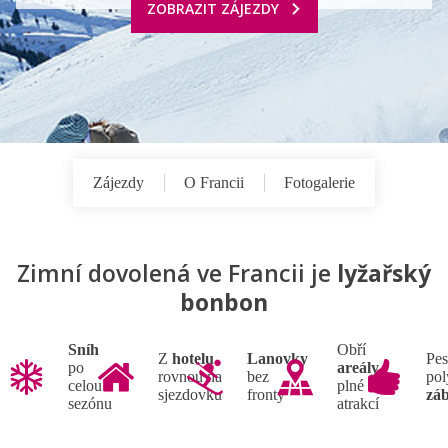
ZOBRAZIT ZÁJEZDY
Zájezdy
O Francii
Fotogalerie
Zimní dovolená ve Francii je
lyžařský
bonbon
Sníh
Obří
Z
hotelu
Lanovky
Pes
po
areály
rovnou na
bez
pol
celou
plné
sjezdovku
fronty
zá
sezónu
atrakcí