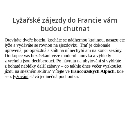
Lyžařské zájezdy do Francie vám
budou chutnat
Otevíráte dveře hotelu, kocháte se nádhernou krajinou, nasazujete
lyže a vydáváte se rovnou na sjezdovku. Trať je dokonale
upravená, poloprázdná a sníh na ní nechybí ani na konci sezóny.
Do kopce vás bez čekání veze moderní lanovka a výhledy
z vrcholu jsou dechberoucí. Po návratu na ubytování si vybíráte
z bohaté nabídky další zábavy – co takhle dnes večer vyzkoušet
jízdu na sněžném skútru? Vítejte ve
francouzských Alpách
, kde
se z
lyžování
stává jedinečná pochoutka.