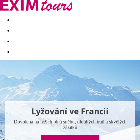
Akční nabídky
Last minute
First minute - Exotika a zim
Lyžování ve Francii
Dovolená na lyžích plná sněhu, dlouhých tratí a skvělých
zážitků