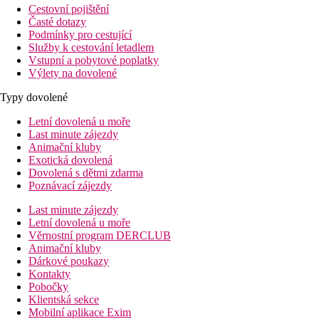
Cestovní pojištění
Časté dotazy
Podmínky pro cestující
Služby k cestování letadlem
Vstupní a pobytové poplatky
Výlety na dovolené
Typy dovolené
Letní dovolená u moře
Last minute zájezdy
Animační kluby
Exotická dovolená
Dovolená s dětmi zdarma
Poznávací zájezdy
Last minute zájezdy
Letní dovolená u moře
Věrnostní program DERCLUB
Animační kluby
Dárkové poukazy
Kontakty
Pobočky
Klientská sekce
Mobilní aplikace Exim