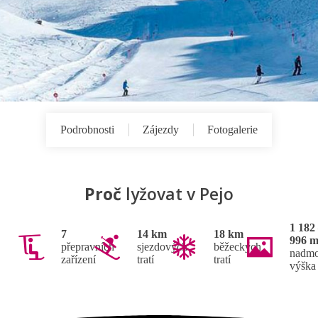
Podrobnosti
Zájezdy
Fotogalerie
Proč
lyžovat v Pejo
1 182
7
14 km
18 km
996 
přepravních
sjezdových
běžeckých
nadmo
zařízení
tratí
tratí
výška