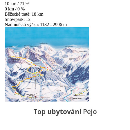
10 km / 71 %
0 km / 0 %
Běžecké tratě:
18 km
Snowpark:
1x
Nadmořská výška:
1182 - 2996 m
Top
ubytování
Pejo