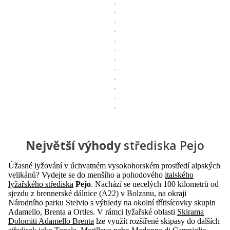
Největší výhody
střediska Pejo
Úžasné lyžování v úchvatném vysokohorském prostředí alpských
velikánů? Vydejte se do menšího a pohodového
italského
lyžařského střediska
Pejo
. Nachází se necelých 100 kilometrů od
sjezdu z brennerské dálnice (A22) v Bolzanu, na okraji
Národního parku Stelvio s výhledy na okolní třítisícovky skupin
Adamello, Brenta a Ortles. V rámci lyžařské oblasti
Skirama
Dolomiti Adamello Brenta
lze využít rozšířené skipasy do dalších