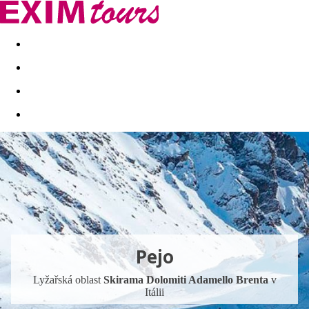
Akční nabídky
Last minute
First minute - Exotika a zim
Pejo
Lyžařská oblast
Skirama Dolomiti Adamello Brenta
v
Itálii