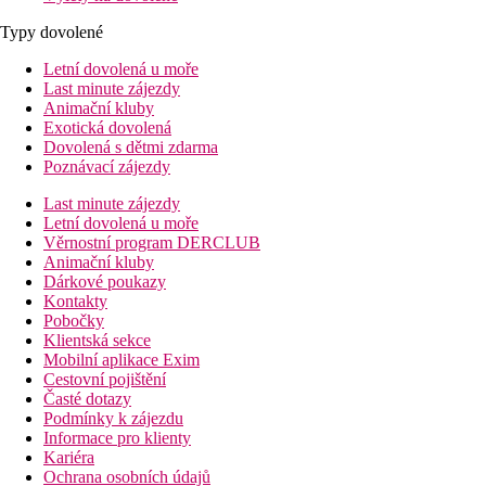
Typy dovolené
Letní dovolená u moře
Last minute zájezdy
Animační kluby
Exotická dovolená
Dovolená s dětmi zdarma
Poznávací zájezdy
Last minute zájezdy
Letní dovolená u moře
Věrnostní program DERCLUB
Animační kluby
Dárkové poukazy
Kontakty
Pobočky
Klientská sekce
Mobilní aplikace Exim
Cestovní pojištění
Časté dotazy
Podmínky k zájezdu
Informace pro klienty
Kariéra
Ochrana osobních údajů