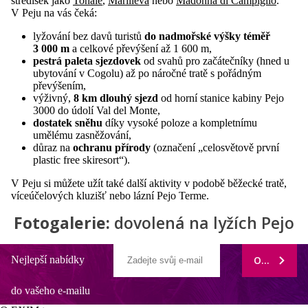
středisek jako
Tonale
,
Marilleva
nebo
Madonna di Campiglio
.
V Peju na vás čeká:
lyžování bez davů turistů
do nadmořské výšky téměř
3 000 m
a celkové převýšení až 1 600 m,
pestrá paleta sjezdovek
od svahů pro začátečníky (hned u
ubytování v Cogolu) až po náročné tratě s pořádným
převýšením,
výživný,
8 km dlouhý sjezd
od horní stanice kabiny Pejo
3000 do údolí Val del Monte,
dostatek sněhu
díky vysoké poloze a kompletnímu
umělému zasněžování,
důraz na
ochranu přírody
(označení „celosvětově první
plastic free skiresort“).
V Peju si můžete užít také další aktivity v podobě běžecké tratě,
víceúčelových kluzišť nebo lázní Pejo Terme.
Fotogalerie:
dovolená na lyžích Pejo
Nejlepší nabídky
ODEBÍRAT
do vašeho e-mailu