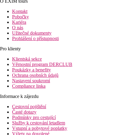
O EXIM tours
Kontakt
Pobočky
Kariéra
O nás
Užitečné dokumenty
Prohlášení o přístupnosti
Pro klienty
Klientská sekce
Věrnostní program DERCLUB
Poukázky a benefity
Ochrana osobních údajů
Nastavení soukromí
Compliance linka
Informace k zájezdu
Cestovní pojištění
Časté dotazy
Podmínky pro cestující
Služby k cestování letadlem
Vstupní a pobytové poplatky
Výlety na dovolené