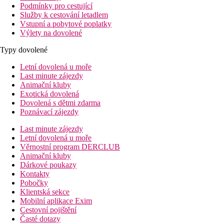
Podmínky pro cestující
Služby k cestování letadlem
Vstupní a pobytové poplatky
Výlety na dovolené
Typy dovolené
Letní dovolená u moře
Last minute zájezdy
Animační kluby
Exotická dovolená
Dovolená s dětmi zdarma
Poznávací zájezdy
Last minute zájezdy
Letní dovolená u moře
Věrnostní program DERCLUB
Animační kluby
Dárkové poukazy
Kontakty
Pobočky
Klientská sekce
Mobilní aplikace Exim
Cestovní pojištění
Časté dotazy