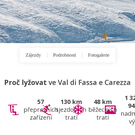
Zájezdy
Podrobnosti
Fotogalerie
Proč lyžovat
ve Val di Fassa e Carezza
1 3
57
130 km
48 km
9
přepravních
sjezdových
běžeckých
nad
zařízení
tratí
tratí
v