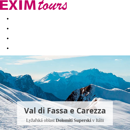
Akční nabídky
Last minute
First minute - Exotika a zim
Val di Fassa e Carezza
Lyžařská oblast
Dolomiti Superski
v Itálii