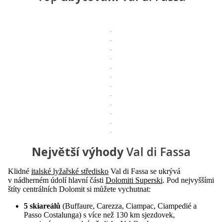
Největší výhody
Val di Fassa
Klidné
italské lyžařské středisko
Val di Fassa se ukrývá
v nádherném údolí hlavní části
Dolomiti Superski
. Pod nejvyššími
štíty centrálních Dolomit si můžete vychutnat:
5 skiareálů
(Buffaure, Carezza, Ciampac, Ciampedié a
Passo Costalunga) s více než 130 km sjezdovek,