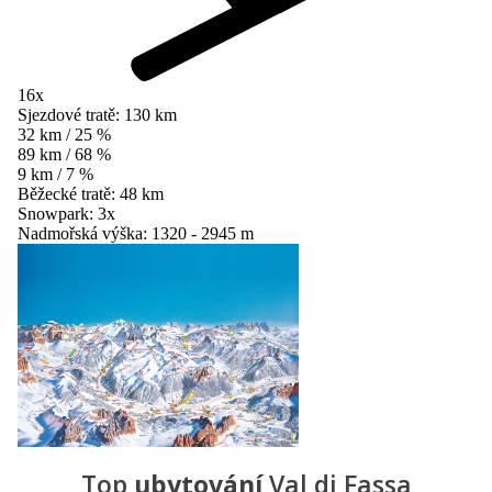
16x
Sjezdové tratě:
130 km
32 km / 25 %
89 km / 68 %
9 km / 7 %
Běžecké tratě:
48 km
Snowpark:
3x
Nadmořská výška:
1320 - 2945 m
Top
ubytování
Val di Fassa