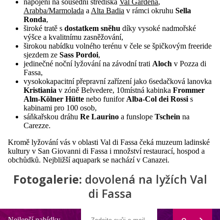
napojení na sousední střediska
Val Gardena
,
Arabba/Marmolada
a
Alta Badia
v rámci okruhu
Sella
Ronda
,
široké tratě s
dostatkem sněhu
díky vysoké nadmořské
výšce a kvalitnímu zasněžování,
širokou nabídku volného terénu v čele se špičkovým freeride
sjezdem ze
Sass Pordoi
,
jedinečné noční lyžování na závodní trati
Aloch
v Pozza di
Fassa,
vysokokapacitní přepravní zařízení jako 6sedačková lanovka
Kristiania
v zóně Belvedere, 10místná kabinka
Frommer
Alm-Kölner Hütte
nebo funifor
Alba-Col dei Rossi
s
kabinami pro 100 osob,
sáňkařskou dráhu
Re Laurino
a funslope
Tschein
na
Carezze.
Kromě lyžování vás v oblasti Val di Fassa čeká muzeum ladinské
kultury v San Giovanni di Fassa i množství restaurací, hospod a
obchůdků. Nejbližší aquapark se nachází v Canazei.
Fotogalerie:
dovolená na lyžích Val
di Fassa
Nejlepší nabídky