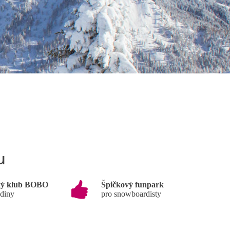
u
ký klub BOBO
Špičkový funpark
odiny
pro snowboardisty