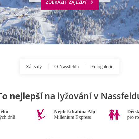
ZOBRAZIT ZÁJEZDY
Zájezdy
O Nassfeldu
Fotogalerie
To nejlepší
na lyžování v Nassfeld
sněhu
Nejdelší kabina Alp
Děts
ných dnů
Millenium Express
pro r