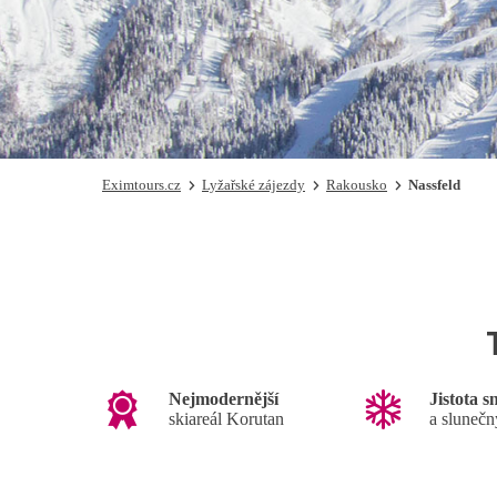
Eximtours.cz
Lyžařské zájezdy
Rakousko
Nassfeld
Nejmodernější
Jistota 
skiareál Korutan
a sluneč