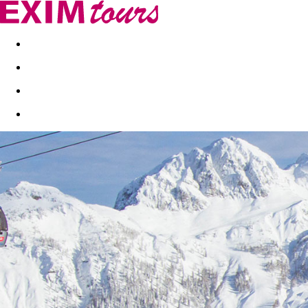
Akční nabídky
Last minute
First minute - Exotika a zim