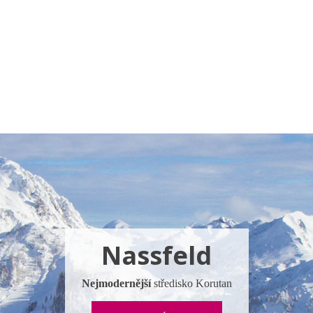
a u moře
Animační kluby
First minute – Léto 2027
Vě
Nassfeld
Nejmodernější
středisko Korutan