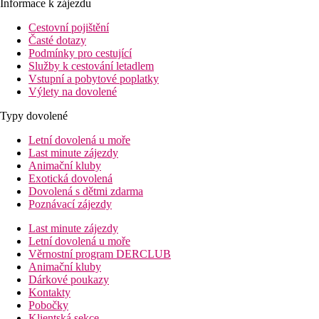
Informace k zájezdu
Cestovní pojištění
Časté dotazy
Podmínky pro cestující
Služby k cestování letadlem
Vstupní a pobytové poplatky
Výlety na dovolené
Typy dovolené
Letní dovolená u moře
Last minute zájezdy
Animační kluby
Exotická dovolená
Dovolená s dětmi zdarma
Poznávací zájezdy
Last minute zájezdy
Letní dovolená u moře
Věrnostní program DERCLUB
Animační kluby
Dárkové poukazy
Kontakty
Pobočky
Klientská sekce