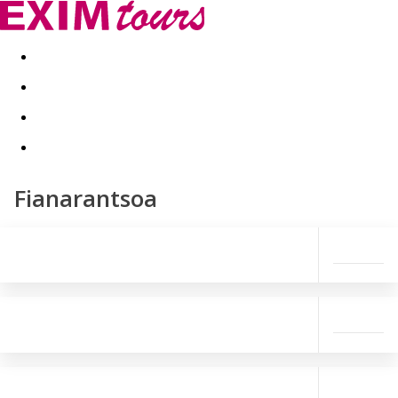
Akční nabídky
Last minute
First minute - Exotika a zim
Fianarantsoa