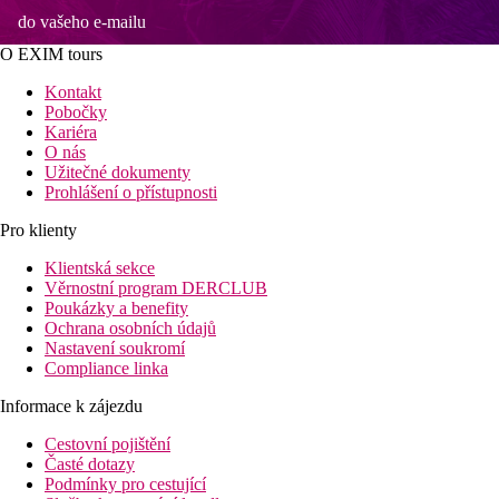
do vašeho e-mailu
O EXIM tours
Kontakt
Pobočky
Kariéra
O nás
Užitečné dokumenty
Prohlášení o přístupnosti
Pro klienty
Klientská sekce
Věrnostní program DERCLUB
Poukázky a benefity
Ochrana osobních údajů
Nastavení soukromí
Compliance linka
Informace k zájezdu
Cestovní pojištění
Časté dotazy
Podmínky pro cestující