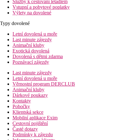
Služby k cestování letadlem
Vstupní a pobytové poplatky
Výlety na dovolené
Typy dovolené
Letní dovolená u moře
Last minute zájezdy
Animační kluby
Exotická dovolená
Dovolená s dětmi zdarma
Poznávací zájezdy
Last minute zájezdy
Letní dovolená u moře
Věrnostní program DERCLUB
Animační kluby
Dárkové poukazy
Kontakty
Pobočky
Klientská sekce
Mobilní aplikace Exim
Cestovní pojištění
Časté dotazy
Podmínky k zájezdu