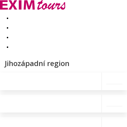
Akční nabídky
Last minute
First minute - Exotika a zim
Jihozápadní region