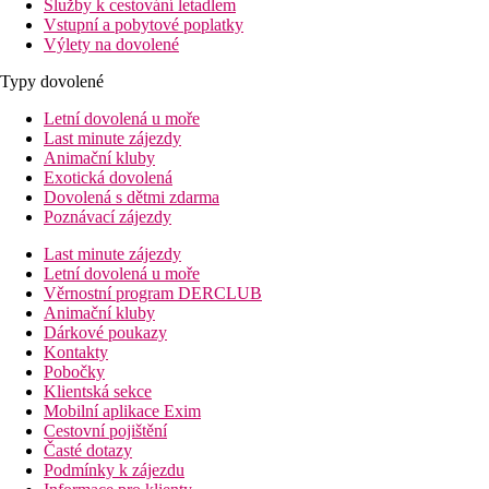
Služby k cestování letadlem
Vstupní a pobytové poplatky
Výlety na dovolené
Typy dovolené
Letní dovolená u moře
Last minute zájezdy
Animační kluby
Exotická dovolená
Dovolená s dětmi zdarma
Poznávací zájezdy
Last minute zájezdy
Letní dovolená u moře
Věrnostní program DERCLUB
Animační kluby
Dárkové poukazy
Kontakty
Pobočky
Klientská sekce
Mobilní aplikace Exim
Cestovní pojištění
Časté dotazy
Podmínky k zájezdu