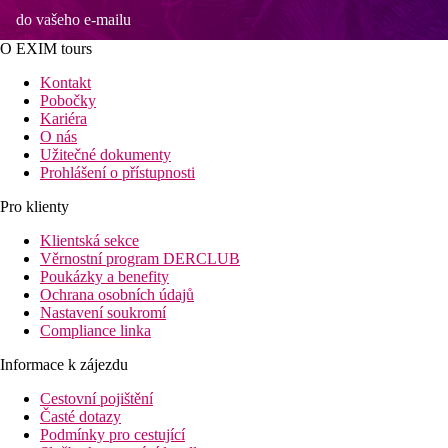
do vašeho e-mailu
O EXIM tours
Kontakt
Pobočky
Kariéra
O nás
Užitečné dokumenty
Prohlášení o přístupnosti
Pro klienty
Klientská sekce
Věrnostní program DERCLUB
Poukázky a benefity
Ochrana osobních údajů
Nastavení soukromí
Compliance linka
Informace k zájezdu
Cestovní pojištění
Časté dotazy
Podmínky pro cestující