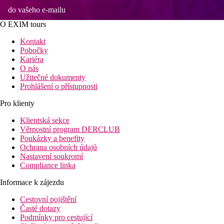
do vašeho e-mailu
O EXIM tours
Kontakt
Pobočky
Kariéra
O nás
Užitečné dokumenty
Prohlášení o přístupnosti
Pro klienty
Klientská sekce
Věrnostní program DERCLUB
Poukázky a benefity
Ochrana osobních údajů
Nastavení soukromí
Compliance linka
Informace k zájezdu
Cestovní pojištění
Časté dotazy
Podmínky pro cestující