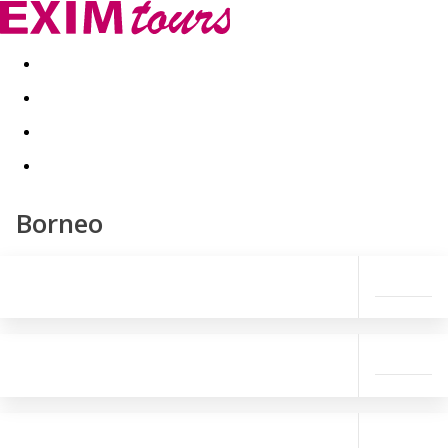
Akční nabídky
Last minute
First minute - Exotika a zim
Borneo