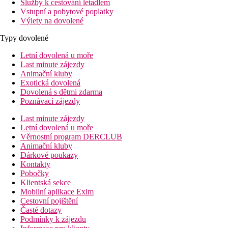
Služby k cestování letadlem
Vstupní a pobytové poplatky
Výlety na dovolené
Typy dovolené
Letní dovolená u moře
Last minute zájezdy
Animační kluby
Exotická dovolená
Dovolená s dětmi zdarma
Poznávací zájezdy
Last minute zájezdy
Letní dovolená u moře
Věrnostní program DERCLUB
Animační kluby
Dárkové poukazy
Kontakty
Pobočky
Klientská sekce
Mobilní aplikace Exim
Cestovní pojištění
Časté dotazy
Podmínky k zájezdu