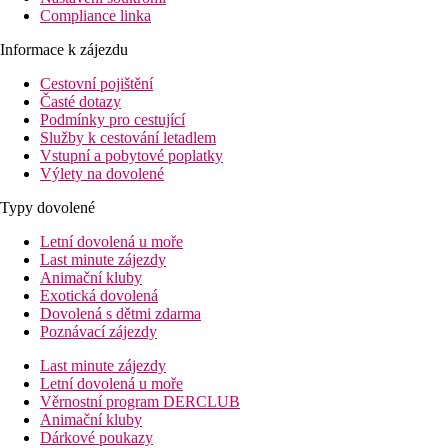
Compliance linka
Informace k zájezdu
Cestovní pojištění
Časté dotazy
Podmínky pro cestující
Služby k cestování letadlem
Vstupní a pobytové poplatky
Výlety na dovolené
Typy dovolené
Letní dovolená u moře
Last minute zájezdy
Animační kluby
Exotická dovolená
Dovolená s dětmi zdarma
Poznávací zájezdy
Last minute zájezdy
Letní dovolená u moře
Věrnostní program DERCLUB
Animační kluby
Dárkové poukazy