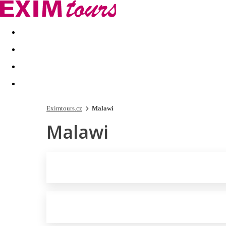
Akční nabídky
Last minute
First minute - Exotika a zim
Eximtours.cz
Malawi
Malawi