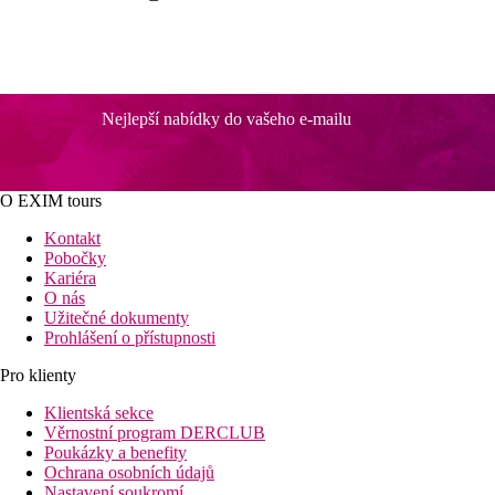
Nejlepší nabídky do vašeho e-mailu
O EXIM tours
Kontakt
Pobočky
Kariéra
O nás
Užitečné dokumenty
Prohlášení o přístupnosti
Pro klienty
Klientská sekce
Věrnostní program DERCLUB
Poukázky a benefity
Ochrana osobních údajů
Nastavení soukromí