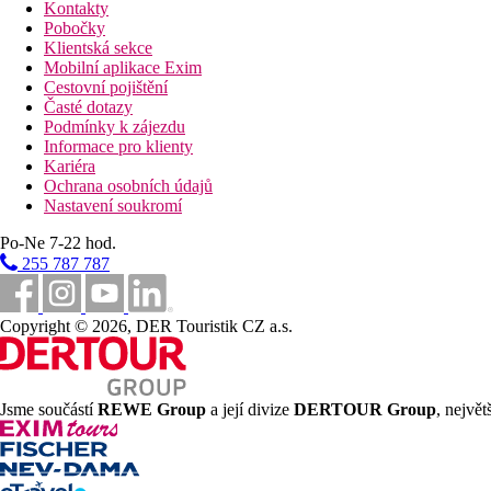
Kontakty
Pobočky
Klientská sekce
Mobilní aplikace Exim
Cestovní pojištění
Časté dotazy
Podmínky k zájezdu
Informace pro klienty
Kariéra
Ochrana osobních údajů
Nastavení soukromí
Po-Ne 7-22 hod.
255 787 787
Copyright © 2026, DER Touristik CZ a.s.
Jsme součástí
REWE Group
a její divize
DERTOUR Group
, nejvě