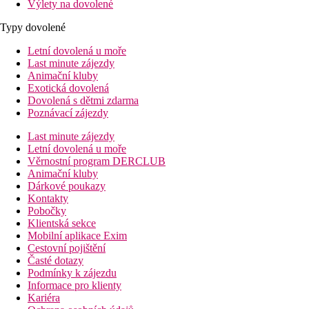
Výlety na dovolené
Typy dovolené
Letní dovolená u moře
Last minute zájezdy
Animační kluby
Exotická dovolená
Dovolená s dětmi zdarma
Poznávací zájezdy
Last minute zájezdy
Letní dovolená u moře
Věrnostní program DERCLUB
Animační kluby
Dárkové poukazy
Kontakty
Pobočky
Klientská sekce
Mobilní aplikace Exim
Cestovní pojištění
Časté dotazy
Podmínky k zájezdu
Informace pro klienty
Kariéra