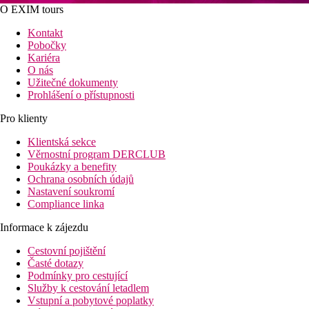
O EXIM tours
Kontakt
Pobočky
Kariéra
O nás
Užitečné dokumenty
Prohlášení o přístupnosti
Pro klienty
Klientská sekce
Věrnostní program DERCLUB
Poukázky a benefity
Ochrana osobních údajů
Nastavení soukromí
Compliance linka
Informace k zájezdu
Cestovní pojištění
Časté dotazy
Podmínky pro cestující
Služby k cestování letadlem
Vstupní a pobytové poplatky