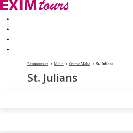
Akční nabídky
Last minute
First minute - Exotika a zim
Eximtours.cz
Malta
Ostrov Malta
St. Julians
St. Julians