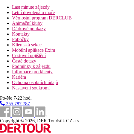
Vzdálenosti
Last minute zájezdy
Letní dovolená u moře
Věrnostní program DERCLUB
16,5 km
Animační kluby
Vzdálenost od nejbližšího letiště
Dárkové poukazy
Kontakty
0 m
Pobočky
Vzdálenost k pláži
Klientská sekce
Mobilní aplikace Exim
Pláž
Cestovní pojištění
Časté dotazy
Podmínky k zájezdu
Hotel přímo u pláže
Informace pro klienty
Plážová dovolená
Kariéra
Ochrana osobních údajů
Bazény
Nastavení soukromí
Lehátka a slunečníky u bazénu zdarma
Po-Ne 7-22 hod.
Bar u bazénu
255 787 787
Fotogalerie
Copyright © 2026, DER Touristik CZ a.s.