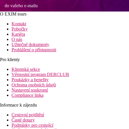
do vašeho e-mailu
O EXIM tours
Kontakt
Pobočky
Kariéra
O nás
Užitečné dokumenty
Prohlášení o přístupnosti
Pro klienty
Klientská sekce
Věrnostní program DERCLUB
Poukázky a benefity
Ochrana osobních údajů
Nastavení soukromí
Compliance linka
Informace k zájezdu
Cestovní pojištění
Časté dotazy
Podmínky pro cestující