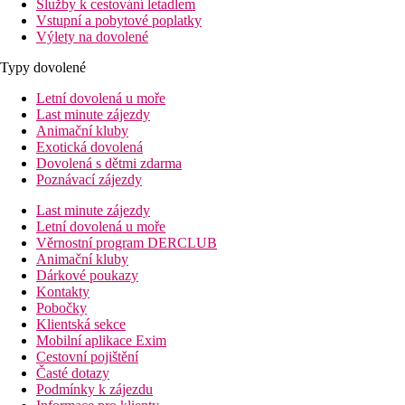
Služby k cestování letadlem
Vstupní a pobytové poplatky
Výlety na dovolené
Typy dovolené
Letní dovolená u moře
Last minute zájezdy
Animační kluby
Exotická dovolená
Dovolená s dětmi zdarma
Poznávací zájezdy
Last minute zájezdy
Letní dovolená u moře
Věrnostní program DERCLUB
Animační kluby
Dárkové poukazy
Kontakty
Pobočky
Klientská sekce
Mobilní aplikace Exim
Cestovní pojištění
Časté dotazy
Podmínky k zájezdu