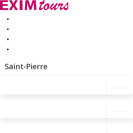
Akční nabídky
Last minute
First minute - Exotika a zim
Saint-Pierre