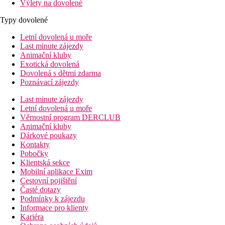
Výlety na dovolené
Typy dovolené
Letní dovolená u moře
Last minute zájezdy
Animační kluby
Exotická dovolená
Dovolená s dětmi zdarma
Poznávací zájezdy
Last minute zájezdy
Letní dovolená u moře
Věrnostní program DERCLUB
Animační kluby
Dárkové poukazy
Kontakty
Pobočky
Klientská sekce
Mobilní aplikace Exim
Cestovní pojištění
Časté dotazy
Podmínky k zájezdu
Informace pro klienty
Kariéra