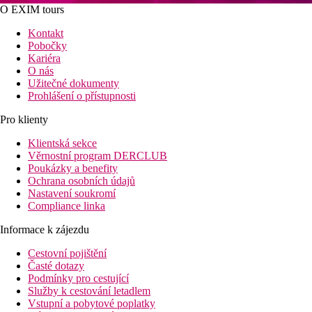
O EXIM tours
Kontakt
Pobočky
Kariéra
O nás
Užitečné dokumenty
Prohlášení o přístupnosti
Pro klienty
Klientská sekce
Věrnostní program DERCLUB
Poukázky a benefity
Ochrana osobních údajů
Nastavení soukromí
Compliance linka
Informace k zájezdu
Cestovní pojištění
Časté dotazy
Podmínky pro cestující
Služby k cestování letadlem
Vstupní a pobytové poplatky