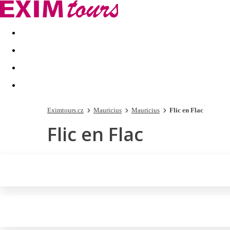
Akční nabídky
Last minute
First minute - Exotika a zim
Eximtours.cz
Mauricius
Mauricius
Flic en Flac
Flic en Flac